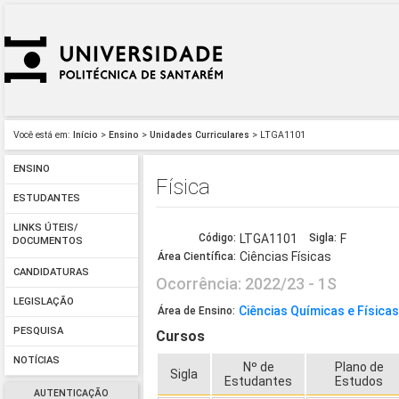
Você está em:
Início
>
Ensino
>
Unidades Curriculares
> LTGA1101
ENSINO
Física
ESTUDANTES
LINKS ÚTEIS/
Código:
LTGA1101
Sigla:
F
DOCUMENTOS
Ciências Físicas
Área Científica:
CANDIDATURAS
Ocorrência: 2022/23 - 1S
LEGISLAÇÃO
Ciências Químicas e Física
Área de Ensino:
PESQUISA
Cursos
NOTÍCIAS
Nº de
Plano de
Sigla
Estudantes
Estudos
AUTENTICAÇÃO