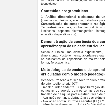
de capacidades de interligação de conheci
tecnológico.
Conteúdos programáticos
1. Análise dimensional e sistemas de u
(cinemática, dinâmica, energia, trabalho e pot
Caracterização do comportamento reológi
Termodinâmica
(leis, ciclos termodinâmico
luminosos, espectro eletromagnético, inter
emissão, dispersão e cor).
Demonstração da coerência dos co
aprendizagem da unidade curricular
Sendo a Física uma ciência experimental,
dimensional. Posteriormente, abordam-se gran
os estudantes da capacidade de realizar cál
formação académica.
Metodologias de ensino e de aprend
articuladas com o modelo pedagógi
Sessões Presenciais: Sessões teórico-práti
de orientação tutorial (OT).
Trabalho Independente: Disponibilização de 
curricular, de acordo com os temas das ses
trabalho de pesquisa para a estruturação de r
- Avaliação contínua: obrigatória a assistên
- Avaliação contínua: Provas escritas (PE) = 2
- Fórmula de dispensa total: 0,65 (média PE) 