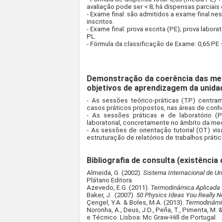
avaliação pode ser < 8; há dispensas parciai
- Exame final: são admitidos a exame final ne
inscritos.
- Exame final: prova escrita (PE); prova labora
PL.
- Fórmula da classificação de Exame: 0,65 PE 
Demonstração da coerência das met
objetivos de aprendizagem da unidad
- As sessões teórico-práticas (TP) centra
casos práticos propostos, nas áreas de con
- As sessões práticas e de laboratório 
laboratorial, concretamente no âmbito da me
- As sessões de orientação tutorial (OT) vi
estruturação de relatórios de trabalhos prátic
Bibliografia de consulta (existência 
Almeida, G. (2002).
Sistema Internacional de U
Plátano Editora.
Azevedo, E.G. (2011).
Termodinâmica Aplicada
Baker, J.. (2007).
50 Physics Ideas You Really 
Çengel, Y.A. & Boles, M.A. (2013).
Termodinâm
Noronha, A., Deus, J.D., Peña, T., Pimenta, M. 
e Técnico. Lisboa: Mc Graw-Hill de Portugal.