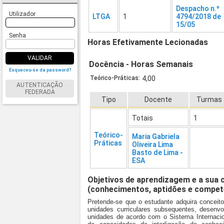
Despacho n.º
Utilizador
LTGA
1
4794/2018 de
15/05
Senha
Horas Efetivamente Lecionadas
VALIDAR
Docência - Horas Semanais
Esqueceu-se da password?
Teórico-Práticas:
4,00
AUTENTICAÇÃO
FEDERADA
Tipo
Docente
Turmas
Totais
1
Teórico-
Maria Gabriela
Práticas
Oliveira Lima
Basto de Lima -
ESA
Objetivos de aprendizagem e a sua 
(conhecimentos, aptidões e compet
Pretende-se que o estudante adquira conceito
unidades curriculares subsequentes, desenvol
unidades de acordo com o Sistema Internacio