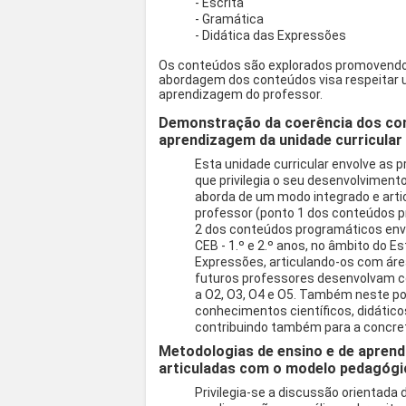
- Escrita
- Gramática
- Didática das Expressões
Os conteúdos são explorados promovendo a
abordagem dos conteúdos visa respeitar u
aprendizagem do professor.
Demonstração da coerência dos co
aprendizagem da unidade curricular
Esta unidade curricular envolve as
que privilegia o seu desenvolviment
aborda de um modo integrado e arti
professor (ponto 1 dos conteúdos pr
2 dos conteúdos programáticos envo
CEB - 1.º e 2.º anos, no âmbito do 
Expressões, articulando-os com área
futuros professores desenvolvam c
a O2, O3, O4 e O5. Também neste po
conhecimentos científicos, didáticos
contribuindo também para a concre
Metodologias de ensino e de aprend
articuladas com o modelo pedagógi
Privilegia-se a discussão orientada 