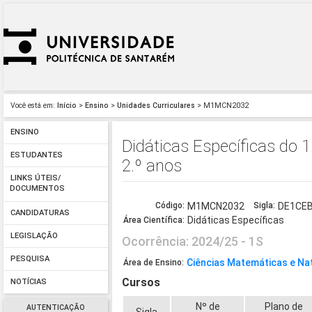
Você está em:
Início
>
Ensino
>
Unidades Curriculares
> M1MCN2032
ENSINO
Didáticas Específicas do 1.
ESTUDANTES
2.º anos
LINKS ÚTEIS/
DOCUMENTOS
Código:
M1MCN2032
Sigla:
DE1CE
CANDIDATURAS
Didáticas Específicas
Área Científica:
LEGISLAÇÃO
Ocorrência: 2024/25 - 1S
PESQUISA
Ciências Matemáticas e Na
Área de Ensino:
Cursos
NOTÍCIAS
Nº de
Plano de
AUTENTICAÇÃO