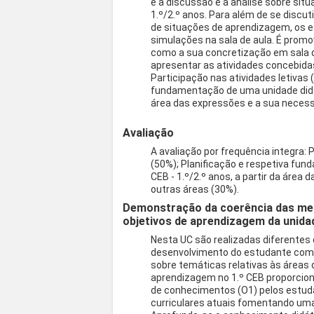
e a discussão e a análise sobre sit
1.º/2.º anos. Para além de se discu
de situações de aprendizagem, os 
simulações na sala de aula. É promo
como a sua concretização em sala d
apresentar as atividades concebidas
Participação nas atividades letivas 
fundamentação de uma unidade didáti
área das expressões e a sua necess
Avaliação
A avaliação por frequência integra: 
(50%); Planificação e respetiva fun
CEB - 1.º/2.º anos, a partir da área
outras áreas (30%).
Demonstração da coerência das met
objetivos de aprendizagem da unidad
Nesta UC são realizadas diferentes
desenvolvimento do estudante como f
sobre temáticas relativas às áreas 
aprendizagem no 1.º CEB proporcio
de conhecimentos (O1) pelos estuda
curriculares atuais fomentando uma 