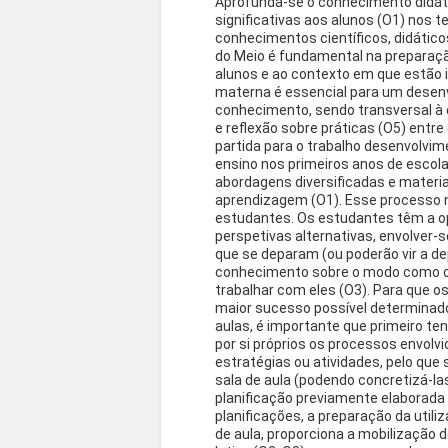
Aprofunda-se o conhecimento didá
significativas aos alunos (O1) nos
conhecimentos científicos, didático
do Meio é fundamental na preparaç
alunos e ao contexto em que estão i
materna é essencial para um desen
conhecimento, sendo transversal à 
e reflexão sobre práticas (O5) ent
partida para o trabalho desenvolvim
ensino nos primeiros anos de escola
abordagens diversificadas e materia
aprendizagem (O1). Esse processo 
estudantes. Os estudantes têm a op
perspetivas alternativas, envolver-
que se deparam (ou poderão vir a d
conhecimento sobre o modo como os
trabalhar com eles (O3). Para que 
maior sucesso possível determinado
aulas, é importante que primeiro t
por si próprios os processos envol
estratégias ou atividades, pelo qu
sala de aula (podendo concretizá-l
planificação previamente elaborada (
planificações, a preparação da util
de aula, proporciona a mobilização 