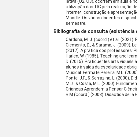
letiva (O2, O3), ocorrem em aula e 
utilização das TIC pela realização 
Internet, construção e apresentaçã
Moodle. Os vários docentes disponib
semestre.
Bibliografia de consulta (existência 
Cardona, M. J. (coord.) et all (2021)
Clements, D., & Sarama, J. (2009). L
(2017). A prática dos professores: P
Harlen, W. (1985). Teaching and lea
D. (2015). Pratiquer les arts visuels
alunos à saída da escolaridade obrig
Musical. Fermate Pereira, M.L. (2000
Ponte, J.P., & Serrazina, L. (2000). 
M.J., & Costa, M.L. (2000). Fundamen
Crianças Aprendem a Pensar Ciências
R.M.(Coord.) (2003). Didáctica de la