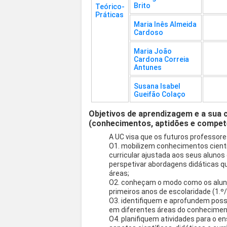
Brito
Teórico-
Práticas
Maria Inês Almeida
Cardoso
Maria João
Cardona Correia
Antunes
Susana Isabel
Gueifão Colaço
Objetivos de aprendizagem e a sua 
(conhecimentos, aptidões e compet
A UC visa que os futuros professore
O1. mobilizem conhecimentos científ
curricular ajustada aos seus alunos
perspetivar abordagens didáticas q
áreas;
O2. conheçam o modo como os alun
primeiros anos de escolaridade (1.º/
O3. identifiquem e aprofundem possí
em diferentes áreas do conhecimen
O4. planifiquem atividades para o 