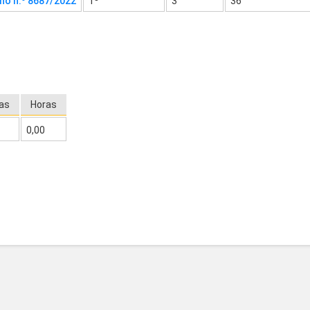
ho n.º 8687/2022
1º
3
36
as
Horas
0,00