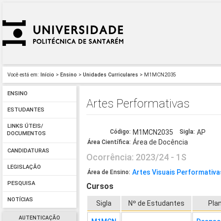
Você está em:
Início
>
Ensino
>
Unidades Curriculares
> M1MCN2035
ENSINO
Artes Performativas
ESTUDANTES
LINKS ÚTEIS/
Código:
M1MCN2035
Sigla:
AP
DOCUMENTOS
Área de Docência
Área Científica:
CANDIDATURAS
Ocorrência: 2023/24 - 1S
LEGISLAÇÃO
Artes Visuais Performativ
Área de Ensino:
PESQUISA
Cursos
NOTÍCIAS
Sigla
Nº de Estudantes
Pla
AUTENTICAÇÃO