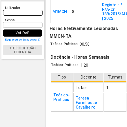
Registo n.º
Utilizador
R/A-Cr
M1MCN
8
189/2015/AL
| 2025
Senha
Horas Efetivamente Lecionadas
VALIDAR
MMCN-TA
Esqueceu-se da password?
Teórico-Práticas:
30,50
AUTENTICAÇÃO
FEDERADA
Docência - Horas Semanais
Teórico-Práticas:
1,20
Tipo
Docente
Turmas
Totais
1
Teórico-
Teresa
Práticas
Farmhouse
Cavalheiro