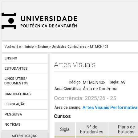
Você está em:
Início
>
Ensino
>
Unidades Curriculares
> M1MCN408
ENSINO
Artes Visuais
ESTUDANTES
LINKS ÚTEIS/
Código:
M1MCN408
Sigla:
AV
DOCUMENTOS
Área de Docência
Área Científica:
CANDIDATURAS
Ocorrência: 2025/26 - 2S
LEGISLAÇÃO
Artes Visuais Performativ
Área de Ensino:
PESQUISA
Cursos
NOTÍCIAS
Nº de
Plano de
Sigla
Estudantes
Estudos
AUTENTICAÇÃO