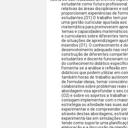
estudante como futuro profissional.
relativas às áreas disciplinares e 
proporcionam experiências de form
estudantes.(O1) O trabalho tem por
uma gestão curricular ajustada aos
matemática para promoverem aprend
temas e capacidades matemáticos. 
e curriculares sobre diferentes te
de situações de aprendizagem ajus
inseridos (O1). O conhecimento e d
desenvolvimento adequado nas rest
construção de diferentes competênci
estudantes e docente funcionam co
do conhecimento didático específico
Fomenta-se a análise e reflexão em 
didáticos que podem utilizar em co
também horas de trabalho autónom
de formular ideias, tomar consciênc
colaborativa sobre problemas reais 
abordagem visa aprofundar o seu 
(O2) e sobre os aspetos a trabalhar
consigam implementar com o maior 
estratégia ou atividade nas suas au
experimentar e de compreender por 
através destas abordagens, estratég
experimentá-las em simulações na s
tendo como suporte uma planificação
elaboração e a discussão de planifi