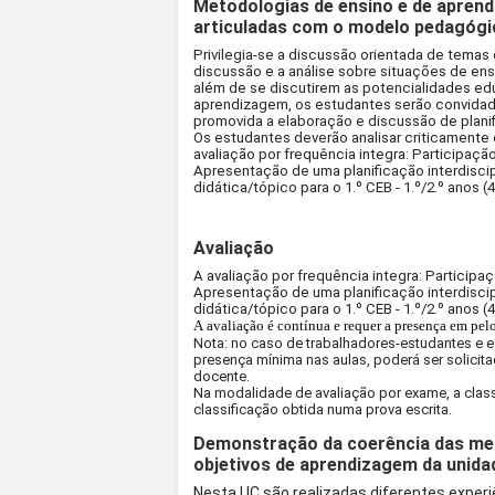
Metodologias de ensino e de aprend
articuladas com o modelo pedagógi
Privilegia-se a discussão orientada de temas d
discussão e a análise sobre situações de ens
além de se discutirem as potencialidades ed
aprendizagem, os estudantes serão convidado
promovida a elaboração e discussão de plani
Os estudantes deverão analisar criticamente 
avaliação por frequência integra: Participação
Apresentação de uma planificação interdisci
didática/tópico para o 1.º CEB - 1.º/2.º anos (
Avaliação
A avaliação por frequência integra: Participaç
Apresentação de uma planificação interdisci
didática/tópico para o 1.º CEB - 1.º/2.º anos (
A avaliação é contínua e requer a presença em pel
Nota: no caso de trabalhadores-estudantes e 
presença mínima nas aulas, poderá ser solicit
docente.
Na modalidade de avaliação por exame, a class
classificação obtida numa prova escrita.
Demonstração da coerência das met
objetivos de aprendizagem da unidad
Nesta UC são realizadas diferentes exper