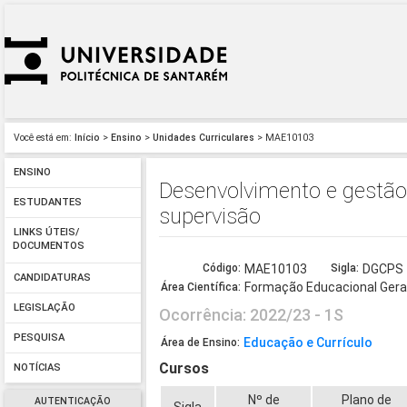
Você está em:
Início
>
Ensino
>
Unidades Curriculares
> MAE10103
ENSINO
Desenvolvimento e gestão 
ESTUDANTES
supervisão
LINKS ÚTEIS/
DOCUMENTOS
Código:
MAE10103
Sigla:
DGCPS
CANDIDATURAS
Formação Educacional Gera
Área Científica:
LEGISLAÇÃO
Ocorrência: 2022/23 - 1S
PESQUISA
Educação e Currículo
Área de Ensino:
Cursos
NOTÍCIAS
Nº de
Plano de
AUTENTICAÇÃO