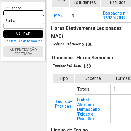
Sigla
Estudantes
Estudos
Utilizador
Despacho n.º
MAE
9
16330/2012
Senha
Horas Efetivamente Lecionadas
VALIDAR
MAE1
Esqueceu-se da password?
Teórico-Práticas:
24,00
AUTENTICAÇÃO
FEDERADA
Docência - Horas Semanais
Teórico-Práticas:
1,60
Tipo
Docente
Turmas
Totais
1
Isabel
Teórico-
Alexandra
Práticas
Damasceno
Teigas e
Piscalho
Língua de Ensino