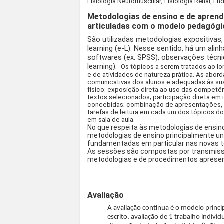
Fisiologia Neuromuscular; Fisiologia Renal, En
Metodologias de ensino e de aprend
articuladas com o modelo pedagógi
São utilizadas metodologias expositivas
learning (e-L). Nesse sentido, há um al
softwares (ex. SPSS), observações técnica
learning).
Os tópicos a serem tratados ao l
e de atividades de natureza prática. As ab
comunicativas dos alunos e adequadas às sua
físico: exposição direta ao uso das compet
textos selecionados; participação direta em
concebidas; combinação de apresentações, e
tarefas de leitura em cada um dos tópicos 
em sala de aula.
No que respeita às metodologias de ensi
metodologias de ensino principalmente uni
fundamentadas em particular nas novas t
As sessões são compostas por transmissã
metodologias e de procedimentos aprese
Avaliação
A avaliação contínua é o modelo princip
escrito, avaliação de 1 trabalho indivi