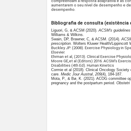
compreendam a resposta adaptativa e as con
aumentarem o seu nível de desempenho e de 
desempenho.
Bibliografia de consulta (existência 
Liguori, G, & ACSM (2020).
ACSM's guidelines f
Williams & Wilkins.
Swain, DP, Brawner, C, & ACSM. (2014).
ACSM'
prescription
. Wolters Kluwer Health/Lippincott 
Buckley JP. (2008). Exercise Physiology in S
Elsevier.
Ehrman et al,
(2013).
Clinical Exercise Physiolo
Moore GE,et al (Editors)
2016
. ACSM's Exerci
Disabilities (4th Ed). Human Kinetics
Cormie et al (2018). Clinical Oncology Society 
care.
Medic Jour Austral
,
209
(4), 184-187.
Mota, P., & Bø, K. (2021). ACOG committee opi
pregnancy and the postpartum period.
Obstetri