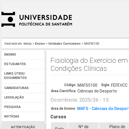
Você está em:
Início
>
Ensino
>
Unidades Curriculares
> MAFS5100
ENSINO
Fisiologia do Exercício em
ESTUDANTES
Condições Clínicas
LINKS ÚTEIS/
DOCUMENTOS
Código:
MAFS5100
Sigla:
FEFEVCC
CANDIDATURAS
Ciências do Desporto
Área Científica:
LEGISLAÇÃO
Ocorrência: 2025/26 - 1S
PESQUISA
MAFS - Ciências do Despor
Área de Ensino:
Cursos
NOTÍCIAS
Nº de
Plano de
AUTENTICAÇÃO