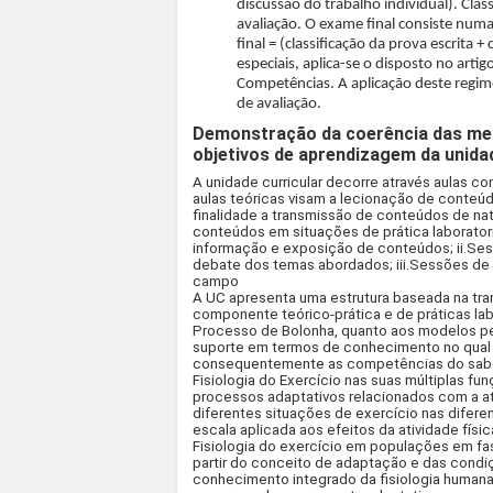
discussão do trabalho individual). Cla
avaliação. O exame final consiste numa 
final = (classificação da prova escrita 
especiais, aplica-se o disposto no art
Competências. A aplicação deste regim
de avaliação.
Demonstração da coerência das met
objetivos de aprendizagem da unidad
A unidade curricular decorre através aulas com
aulas teóricas visam a lecionação de conteú
finalidade a transmissão de conteúdos de nat
conteúdos em situações de prática laboratori
informação e exposição de conteúdos;
ii.Se
debate dos temas abordados;
iii.Sessões de
campo
A UC apresenta uma estrutura baseada na tr
componente teórico-prática e de práticas la
Processo de Bolonha, quanto aos modelos 
suporte em termos de conhecimento no qual 
consequentemente as competências do saber-
Fisiologia do Exercício nas suas múltiplas f
processos adaptativos relacionados com a at
diferentes situações de exercício nas difer
escala aplicada aos efeitos da atividade fís
Fisiologia do exercício em populações em fas
partir do conceito de adaptação e das condi
conhecimento integrado da fisiologia humana