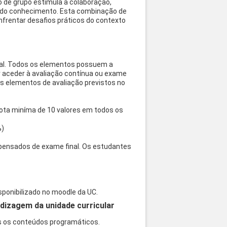
o de grupo estimula a colaboração,
a do conhecimento. Esta combinação de
frentar desafios práticos do contexto
final. Todos os elementos possuem a
r aceder à avaliação contínua ou exame
os elementos de avaliação previstos no
nota miníma de 10 valores em todos os
%)
spensados de exame final. Os estudantes
ponibilizado no moodle da UC.
dizagem da unidade curricular
os os conteúdos programáticos.