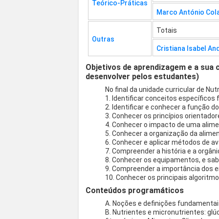
Teórico-Práticas
Marco António Col
Totais
Outras
Cristiana Isabel An
Objetivos de aprendizagem e a sua 
desenvolver pelos estudantes)
No final da unidade curricular de N
1. Identificar conceitos específico
2. Identificar e conhecer a função d
3. Conhecer os princípios orientado
4. Conhecer o impacto de uma aliment
5. Conhecer a organização da alimen
6. Conhecer e aplicar métodos de av
7. Compreender a história e a orgân
8. Conhecer os equipamentos, e sab
9. Compreender a importância dos e
10. Conhecer os principais algoritm
Conteúdos programáticos
A. Noções e definições fundamentai
B. Nutrientes e micronutrientes: glú