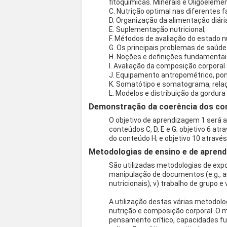
fitoquímicas. Minerais e Oligoeleme
C. Nutrição optimal nas diferentes f
D. Organização da alimentação diári
E. Suplementação nutricional;
F. Métodos de avaliação do estado nu
G. Os principais problemas de saúd
H. Noções e definições fundamenta
I. Avaliação da composição corporal
J. Equipamento antropométrico, pon
K. Somatótipo e somatograma, relaç
L. Modelos e distribuição da gordura 
Demonstração da coerência dos con
O objetivo de aprendizagem 1 será at
conteúdos C, D, E e G; objetivo 6 atr
do conteúdo H; e objetivo 10 através
Metodologias de ensino e de aprend
São utilizadas metodologias de expos
manipulação de documentos (e.g., art
nutricionais), v) trabalho de grupo
A utilização destas várias metodol
nutrição e composição corporal. O 
pensamento crítico, capacidades fu