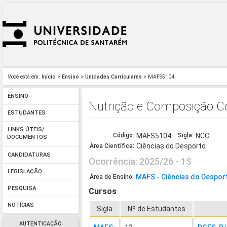
Você está em:
Início
>
Ensino
>
Unidades Curriculares
> MAFS5104
ENSINO
Nutrição e Composição C
ESTUDANTES
LINKS ÚTEIS/
Código:
MAFS5104
Sigla:
NCC
DOCUMENTOS
Ciências do Desporto
Área Científica:
CANDIDATURAS
Ocorrência: 2025/26 - 1S
LEGISLAÇÃO
MAFS - Ciências do Despor
Área de Ensino:
PESQUISA
Cursos
NOTÍCIAS
Sigla
Nº de Estudantes
AUTENTICAÇÃO