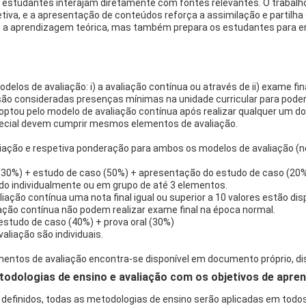
s estudantes interajam diretamente com fontes relevantes. O trabalh
va, e a apresentação de conteúdos reforça a assimilação e partilh
 a aprendizagem teórica, mas também prepara os estudantes para en
delos de avaliação: i) a avaliação contínua ou através de ii) exame 
são consideradas presenças mínimas na unidade curricular para pode
 optou pelo modelo de avaliação contínua após realizar qualquer um d
ecial devem cumprir mesmos elementos de avaliação.
liação e respetiva ponderação para ambos os modelos de avaliação (
 (30%) + estudo de caso (50%) + apresentação do estudo de caso (20
ado individualmente ou em grupo de até 3 elementos.
ação contínua uma nota final igual ou superior a 10 valores estão di
ação contínua não podem realizar exame final na época normal.
 estudo de caso (40%) + prova oral (30%)
liação são individuais.
entos de avaliação encontra-se disponível em documento próprio, dis
dologias de ensino e avaliação com os objetivos de apren
 definidos, todas as metodologias de ensino serão aplicadas em tod