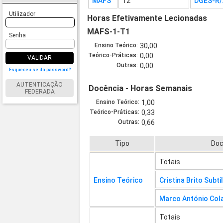
MAFS
12
DGES-R/
Utilizador
Horas Efetivamente Lecionadas
MAFS-1-T1
Senha
Ensino Teórico:
30,00
Teórico-Práticas:
0,00
VALIDAR
Outras:
0,00
Esqueceu-se da password?
AUTENTICAÇÃO
Docência - Horas Semanais
FEDERADA
Ensino Teórico:
1,00
Teórico-Práticas:
0,33
Outras:
0,66
Tipo
Doc
Totais
Ensino Teórico
Cristina Brito Subt
Marco António Col
Totais