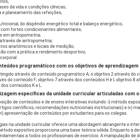
ntos;
ases da vida e condições clínicas;
a e planeamento das refeições;
tricional, do dispêndio energético total e balanço energético;
e com fortes condicionantes alimentares;
is em antropometria;
 através de antropometria;
tos anatómicos e locais de medição;
ão com a prática e rendimento desportivo;
corporal.
teúdos programáticos com os objetivos de aprendizagem d
ingido através do conteúdo programático A; o objetivo 2 através do co
avés do conteúdo F; objetivo 7 através dos conteúdos H e I; objetivo 8 
 dos conteúdos K e L.
izagem específicas da unidade curricular articuladas com
ição de conteúdos e de ensino interativas incluindo: i) método expositiv
igos científicos, recomendações nutricionais institucionais) e iv) mate
 e vi) apresentação de conteúdos por estudantes para os colegas.
ogias na unidade curricular oferece uma abordagem abrangente e inte
método expositivo proporciona uma base teórica sólida. Enquanto a d
ndamentais a todos os profissionais de exercício. A manipulação de