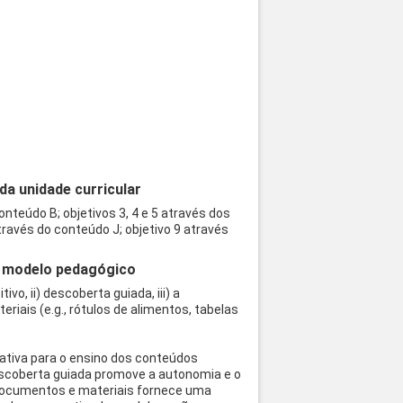
a unidade curricular
nteúdo B; objetivos 3, 4 e 5 através dos
através do conteúdo J; objetivo 9 através
 o modelo pedagógico
o, ii) descoberta guiada, iii) a
riais (e.g., rótulos de alimentos, tabelas
rativa para o ensino dos conteúdos
escoberta guiada promove a autonomia e o
 documentos e materiais fornece uma