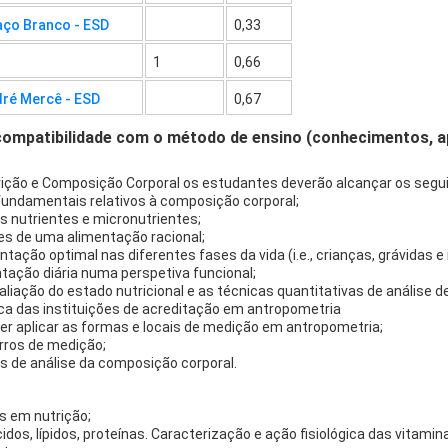
aço Branco - ESD
0,33
1
0,66
dré Mercê - ESD
0,67
compatibilidade com o método de ensino (conhecimentos, 
utrição e Composição Corporal os estudantes deverão alcançar os segu
s fundamentais relativos à composição corporal;
os nutrientes e micronutrientes;
res de uma alimentação racional;
ação optimal nas diferentes fases da vida (i.e., crianças, grávidas e 
tação diária numa perspetiva funcional;
aliação do estado nutricional e as técnicas quantitativas de análise 
ica das instituições de acreditação em antropometria
er aplicar as formas e locais de medição em antropometria;
rros de medição;
os de análise da composição corporal.
s em nutrição;
cidos, lípidos, proteínas. Caracterização e ação fisiológica das vitami