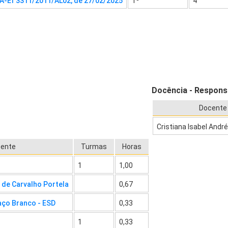
A-Ef 3311/2011/AL02, de 27/02/2025
1º
4
Docência - Respons
Docente
Cristiana Isabel Andr
ente
Turmas
Horas
1
1,00
il de Carvalho Portela
0,67
aço Branco - ESD
0,33
1
0,33