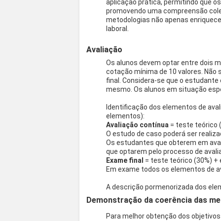
aplicação prática, permitindo que o
promovendo uma compreensão coleti
metodologias não apenas enriquece
laboral.
Avaliação
Os alunos devem optar entre dois mo
cotação mínima de 10 valores. Não 
final. Considera-se que o estudante
mesmo. Os alunos em situação esp
Identificação dos elementos de ava
elementos):
Avaliação contínua
= teste teórico
O estudo de caso poderá ser realiz
Os estudantes que obterem em avali
que optarem pelo processo de avali
Exame final
= teste teórico (30%) +
Em exame todos os elementos de ava
A descrição pormenorizada dos elem
Demonstração da coerência das meto
Para melhor obtenção dos objetivos