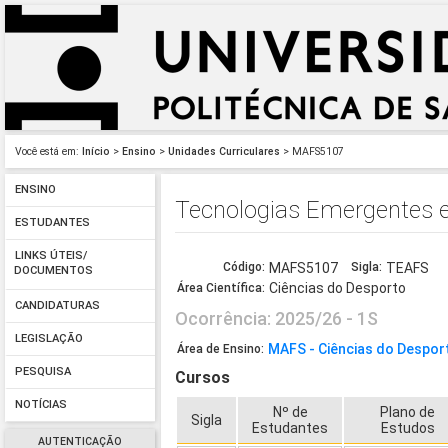
Você está em:
Início
>
Ensino
>
Unidades Curriculares
> MAFS5107
ENSINO
Tecnologias Emergentes e
ESTUDANTES
LINKS ÚTEIS/
Código:
MAFS5107
Sigla:
TEAFS
DOCUMENTOS
Ciências do Desporto
Área Científica:
CANDIDATURAS
Ocorrência: 2025/26 - 1S
LEGISLAÇÃO
MAFS - Ciências do Despor
Área de Ensino:
PESQUISA
Cursos
NOTÍCIAS
Nº de
Plano de
Sigla
Estudantes
Estudos
AUTENTICAÇÃO