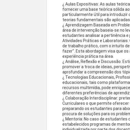
¿ Aulas Expositivas: As aulas teór
fornecer uma base teórica sólida a
particularmente útil para introduz
teorias fundamentais são aplicadas 
¿ Aprendizagem Baseada em Proble
área de intervenção baseia-se no 
estudantes analisar a pertinência e
Atividades Práticas e Laboratoriais
de trabalho prático, com o intuito 
fazer". Esta abordagem visa que os
experiência prática na área.
¿ Análise, Reflexão e Discussão: E
promover a troca de ideias, perspet
aprofundar a compreensão dos tópi
¿ Tecnologias Educacionais, Profissi
educacionais, tais como plataformas
recursos multimídia, pode enriquec
diferentes preferências de aprend
¿ Colaboração Interdisciplinar: pre
Curriculares o que permite oferecer 
preparando os estudantes para abord
procura de soluções para os probl
¿ Mentoria: No caso de estudantes c
estabelecidos programas de mentor
individualizada por parte dos docen