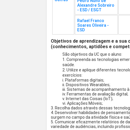
Pedro Nuno de
Alexandre Sobreiro
- ESD / ESGT
Rafael Franco
Soares Oliveira -
ESD
Objetivos de aprendizagem e a sua 
(conhecimentos, aptidões e compet
São objetivos da UC que o aluno:
1. Compreenda as tecnologias emerg
saúde.
2. Utilize e aplique diferentes tecn
exercícios:
i. Plataformas digitais;
ii. Dispositivos Wearables;
iii. Sistemas de acompanhamento à 
iv. Ferramentas de avaliação digital;
v. Internet das Coisas (IoT);
vi. Aplicações Móveis;
3. Recolha dados através dessas tecnologi
4. Desenvolver habilidades de pensamento 
surgem no campo da atividade física e sa
5. Comunicar eficazmente relatórios de d
variedade de audiências, incluindo profissi