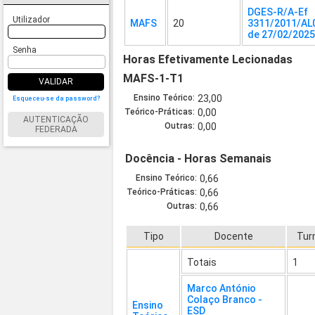
DGES-R/A-Ef
Utilizador
MAFS
20
3311/2011/AL
de 27/02/202
Senha
Horas Efetivamente Lecionadas
MAFS-1-T1
VALIDAR
Ensino Teórico:
23,00
Esqueceu-se da password?
Teórico-Práticas:
0,00
AUTENTICAÇÃO
Outras:
0,00
FEDERADA
Docência - Horas Semanais
Ensino Teórico:
0,66
Teórico-Práticas:
0,66
Outras:
0,66
Tipo
Docente
Tur
Totais
1
Marco António
Colaço Branco -
Ensino
ESD