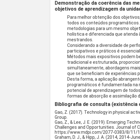
Demonstração da coerência das met
objetivos de aprendizagem da unidad
Para melhor obtenção dos objetivos
todos os conteúdos programáticos. 
metodologias para um mesmo objeti
holística e diferenciada que atenda
mestrandos.
Considerando a diversidade de perfi
participativos e práticos é essenci
Métodos mais expositivos podem b
tradicional e estruturada, proporci
simultaneamente, abordagens mais a
que se beneficiam de experiências pr
Desta forma, a aplicação abrangen
programáticos é fundamentada na n
potencial de aprendizagem de todos
formas de absorção e assimilação d
Bibliografia de consulta (existência 
Gao, Z. (2017). Technology in physical acti
Group.
Gao, Z., & Lee, J. E. (2019). Emerging Tech
Challenges and Opportunities. Journal of Cl
https://www.mdpi.com/2077-0383/8/11/
Graham, D. J., & Hipp, J. A. (2014, 2014-J