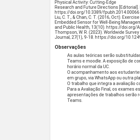
Physical Activity: Cutting-Edge
Research and Future Directions [Editorial]. F
https://doi.org/10.3389/fpubh.2014.00066
Liu, C. T., & Chan, C. T. (2016, Oct). Ex
Embedded Sensor for Well-Being Manageme
and Public Health, 13(10). https://doi.or
Thompson, W. R. (2023). Worldwide Survey 
Journal, 27(1), 9-18. https://doi.org/10.
Observações
As aulas teóricas serão substituída
Teams e moodle. A exposição de con
horário normal da UC.
O acompanhamento aos estudantes é
em grupo, via WhatsApp ou outra pla
O trabalho que integra a avaliação 
Para a Avaliação Final, os exames es
apresentações de trabalhos serão r
Teams.