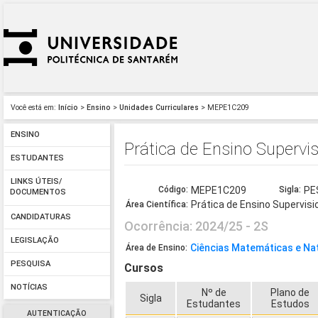
Você está em:
Início
>
Ensino
>
Unidades Curriculares
> MEPE1C209
ENSINO
Prática de Ensino Supervi
ESTUDANTES
LINKS ÚTEIS/
Código:
MEPE1C209
Sigla:
PE
DOCUMENTOS
Prática de Ensino Supervis
Área Científica:
CANDIDATURAS
Ocorrência: 2024/25 - 2S
LEGISLAÇÃO
Ciências Matemáticas e Na
Área de Ensino:
PESQUISA
Cursos
NOTÍCIAS
Nº de
Plano de
Sigla
Estudantes
Estudos
AUTENTICAÇÃO