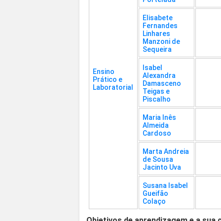
Elisabete
Fernandes
Linhares
Manzoni de
Sequeira
Isabel
Ensino
Alexandra
Prático e
Damasceno
Laboratorial
Teigas e
Piscalho
Maria Inês
Almeida
Cardoso
Marta Andreia
de Sousa
Jacinto Uva
Susana Isabel
Gueifão
Colaço
Objetivos de aprendizagem e a sua 