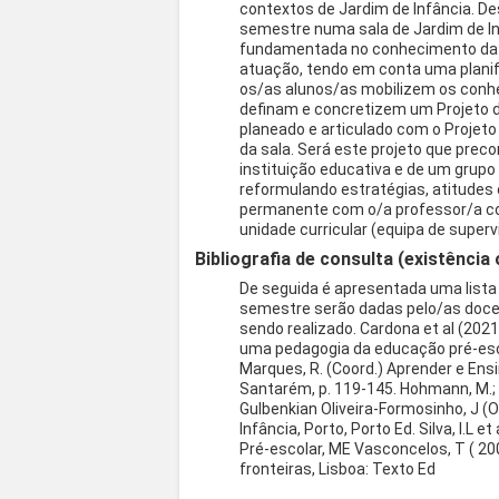
contextos de Jardim de Infância. D
semestre numa sala de Jardim de In
fundamentada no conhecimento da re
atuação, tendo em conta uma planif
os/as alunos/as mobilizem os conhe
definam e concretizem um Projeto d
planeado e articulado com o Projeto
da sala. Será este projeto que prec
instituição educativa e de um grupo 
reformulando estratégias, atitudes
permanente com o/a professor/a co
unidade curricular (equipa de superv
Bibliografia de consulta (existência 
De seguida é apresentada uma lista 
semestre serão dadas pelo/as docen
sendo realizado. Cardona et al (2021
uma pedagogia da educação pré-esco
Marques, R. (Coord.) Aprender e Ens
Santarém, p. 119-145. Hohmann, M.; We
Gulbenkian Oliveira-Formosinho, J (
Infância, Porto, Porto Ed. Silva, I.L
Pré-escolar, ME Vasconcelos, T ( 2
fronteiras, Lisboa: Texto Ed