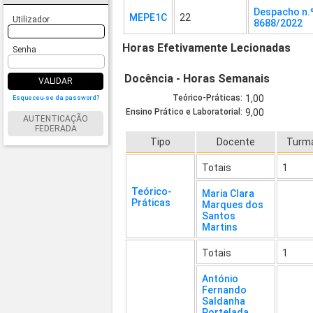
Despacho n.
MEPE1C
22
Utilizador
8688/2022
Horas Efetivamente Lecionadas
Senha
Docência - Horas Semanais
VALIDAR
Teórico-Práticas:
1,00
Esqueceu-se da password?
Ensino Prático e Laboratorial:
9,00
AUTENTICAÇÃO
FEDERADA
Tipo
Docente
Turm
Totais
1
Teórico-
Maria Clara
Práticas
Marques dos
Santos
Martins
Totais
1
António
Fernando
Saldanha
Portelada