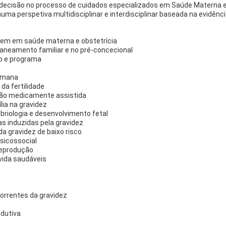
decisão no processo de cuidados especializados em Saúde Materna e O
uma perspetiva multidisciplinar e interdisciplinar baseada na evidência
em em saúde materna e obstetrícia
laneamento familiar e no pré-concecional
to e programa
humana
da fertilidade
dução medicamente assistida
lia na gravidez
briologia e desenvolvimento fetal
s induzidas pela gravidez
da gravidez de baixo risco
sicossocial
reprodução
vida saudáveis
rrentes da gravidez
odutiva