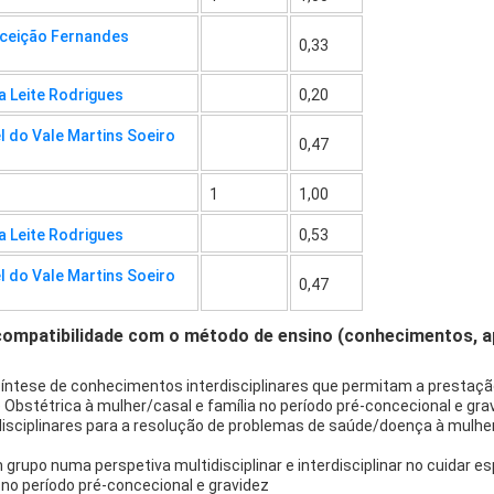
nceição Fernandes
0,33
a Leite Rodrigues
0,20
l do Vale Martins Soeiro
0,47
1
1,00
a Leite Rodrigues
0,53
l do Vale Martins Soeiro
0,47
compatibilidade com o método de ensino (conhecimentos, 
 síntese de conhecimentos interdisciplinares que permitam a presta
bstétrica à mulher/casal e família no período pré-concecional e gra
sciplinares para a resolução de problemas de saúde/doença à mulher/
m grupo numa perspetiva multidisciplinar e interdisciplinar no cuidar
 no período pré-concecional e gravidez