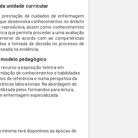
a unidade curricular
 a prestação de cuidados de enfermagem
al que desenvolva conhecimentos no âmbito
e reprodutiva, assim como conhecimentos
rica que permita proceder a uma avaliação
 intervir de acordo com as competências
nálise e tomada de decisão no processo de
aseada na evidência.
 o modelo pedagógico
 recurso a exposição teórica em
similação de conhecimentos e habilidades
xtos de referência e numa perspetiva da
práticas laboratoriais. Na abordagem de
ilizada pelos formandos para leitura,
em enfermagem especializada.
a mínima terá disponíveis as épocas de