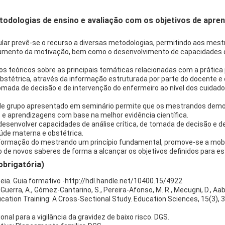
dologias de ensino e avaliação com os objetivos de apren
ar prevê-se o recurso a diversas metodologias, permitindo aos mestr
ento da motivação, bem como o desenvolvimento de capacidades de
teóricos sobre as principais temáticas relacionadas com a prática p
étrica, através da informação estruturada por parte do docente e 
ada de decisão e de intervenção do enfermeiro ao nível dos cuidados
de grupo apresentado em seminário permite que os mestrandos demo
as e aprendizagens com base na melhor evidência científica.
desenvolver capacidades de análise crítica, de tomada de decisão e 
de materna e obstétrica.
formação do mestrando um princípio fundamental, promove-se a mobi
o de novos saberes de forma a alcançar os objetivos definidos para es
obrigatória)
ia. Guia formativo -http://hdl.handle.net/10400.15/4922
, C., Guerra, A., Gómez-Cantarino, S., Pereira-Afonso, M. R., Mecugni, D., Aa
ation Training: A Cross-Sectional Study. Education Sciences, 15(3), 3
nal para a vigilância da gravidez de baixo risco. DGS.