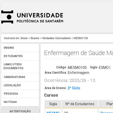
Você está em:
Início
>
Ensino
>
Unidades Curriculares
> MESMO105
ENSINO
Enfermagem de Saúde Mate
ESTUDANTES
LINKS ÚTEIS/
Código:
MESMO105
Sigla:
ESMO I
DOCUMENTOS
Enfermagem
Área Científica:
CANDIDATURAS
Ocorrência: 2025/26 - 1S
LEGISLAÇÃO
2º Ciclo
Área de Ensino:
PESQUISA
Cursos
NOTÍCIAS
Sigla
Nº de Estudantes
Pla
AUTENTICAÇÃO