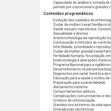
Capacidade de análise e tomada de 
período pré-concecional e gravidez n
Conteúdos programáticos
Evolução dos cuidados de enfermag
Cuidar da mulher/casal/família no p
Saúde sexual e reprodutiva. Concei
Sexualidade e direitos
Anatomofisiologia da reprodução 
Contraceção e métodos de controlo 
Infertilidade, esterilidade e repro
Cuidar da mulher grávida/casal/famí
Fertilidade humana, fecundação, em
Endocrinologia e alterações materna
Programa Nacional para a vigilância 
Desenvolvimento na perspetiva biop
Diagnóstico pré-natal. Genética da 
Educação para a saúde e estilos de 
Preparação para a parentalidade
Aleitamento materno
Comportamentos aditivos
Complicações concomitantes e deco
Critérios de referenciação
Gravidez nos extremos da vida repr
Emergências obstétricas.