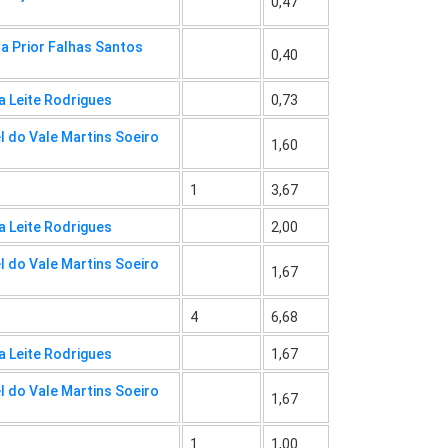
0,47
ra Prior Falhas Santos
0,40
a Leite Rodrigues
0,73
l do Vale Martins Soeiro
1,60
1
3,67
a Leite Rodrigues
2,00
l do Vale Martins Soeiro
1,67
4
6,68
a Leite Rodrigues
1,67
l do Vale Martins Soeiro
1,67
1
1,00