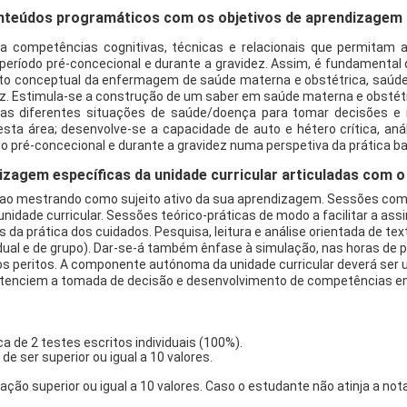
teúdos programáticos com os objetivos de aprendizagem d
a competências cognitivas, técnicas e relacionais que permitam
o período pré-concecional e durante a gravidez. Assim, é fundament
nto conceptual da enfermagem de saúde materna e obstétrica, saúd
dez. Estimula-se a construção de um saber em saúde materna e obstét
nas diferentes situações de saúde/doença para tomar decisões e
esta área; desenvolve-se a capacidade de auto e hétero crítica, a
odo pré-concecional e durante a gravidez numa perspetiva da prática b
izagem específicas da unidade curricular articuladas com
l ao mestrando como sujeito ativo da sua aprendizagem. Sessões com
unidade curricular. Sessões teórico-práticas de modo a facilitar a as
 da prática dos cuidados. Pesquisa, leitura e análise orientada de te
idual e de grupo). Dar-se-á também ênfase à simulação, nas horas de 
s peritos. A componente autónoma da unidade curricular deverá ser ut
e potenciem a tomada de decisão e desenvolvimento de competências 
ca de 2 testes escritos individuais (100%).
de ser superior ou igual a 10 valores.
ção superior ou igual a 10 valores. Caso o estudante não atinja a not