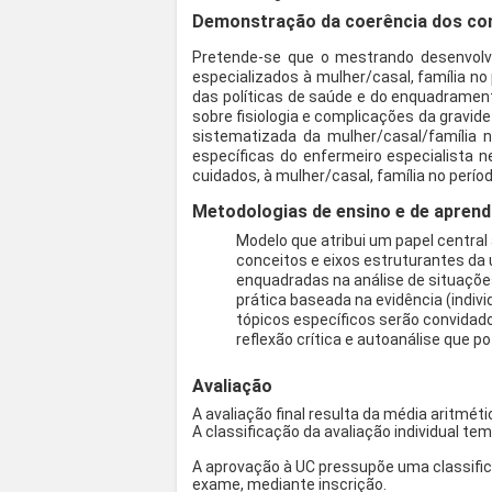
Demonstração da coerência dos con
Pretende-se que o mestrando desenvolv
especializados à mulher/casal, família n
das políticas de saúde e do enquadrame
sobre fisiologia e complicações da gravi
sistematizada da mulher/casal/família 
específicas do enfermeiro especialista n
cuidados, à mulher/casal, família no perí
Metodologias de ensino e de aprend
Modelo que atribui um papel centra
conceitos e eixos estruturantes da 
enquadradas na análise de situações
prática baseada na evidência (indiv
tópicos específicos serão convidado
reflexão crítica e autoanálise qu
Avaliação
A avaliação final resulta da média aritméti
A classificação da avaliação individual tem 
A aprovação à UC pressupõe uma classifica
exame, mediante inscrição.