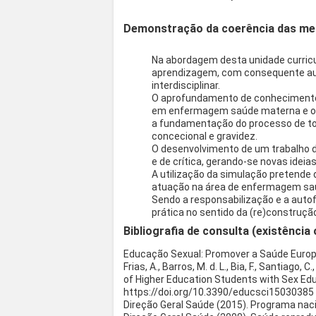
Demonstração da coerência das meto
Na abordagem desta unidade curricul
aprendizagem, com consequente aum
interdisciplinar.
O aprofundamento de conhecimentos 
em enfermagem saúde materna e obst
a fundamentação do processo de tom
concecional e gravidez.
O desenvolvimento de um trabalho 
e de crítica, gerando-se novas idei
A utilização da simulação pretende 
atuação na área de enfermagem saú
Sendo a responsabilização e a auto
prática no sentido da (re)construçã
Bibliografia de consulta (existência 
Educação Sexual: Promover a Saúde Europe
Frias, A., Barros, M. d. L., Bia, F., Santiago
of Higher Education Students with Sex Educ
https://doi.org/10.3390/educsci15030385
Direção Geral Saúde (2015). Programa nacio