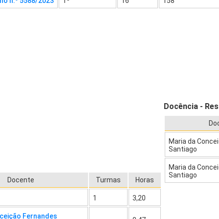
ho n.º 5588/2023
1º
16
158
Docência - Res
Do
Maria da Conce
Santiago
Maria da Conce
Santiago
Docente
Turmas
Horas
1
3,20
nceição Fernandes