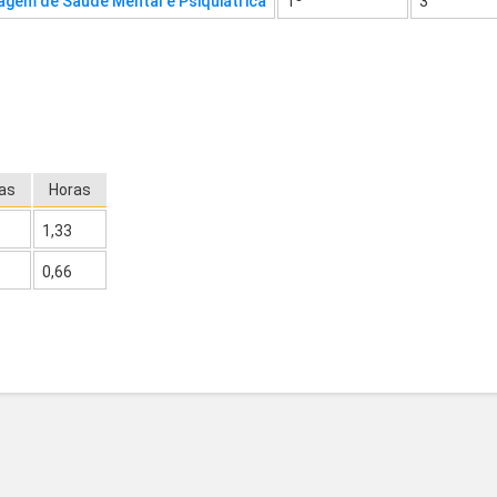
gem de Saúde Mental e Psiquiátrica
1º
3
as
Horas
1,33
0,66