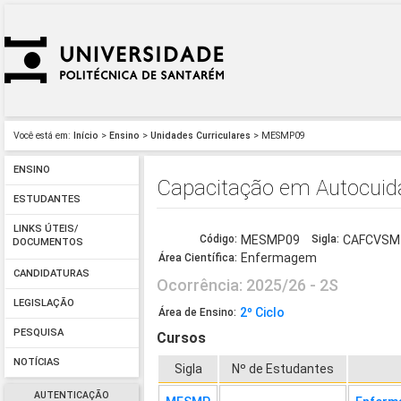
Você está em:
Início
>
Ensino
>
Unidades Curriculares
> MESMP09
ENSINO
Capacitação em Autocuid
ESTUDANTES
LINKS ÚTEIS/
Código:
MESMP09
Sigla:
CAFCVSM
DOCUMENTOS
Enfermagem
Área Científica:
CANDIDATURAS
Ocorrência: 2025/26 - 2S
LEGISLAÇÃO
2º Ciclo
Área de Ensino:
PESQUISA
Cursos
NOTÍCIAS
Sigla
Nº de Estudantes
AUTENTICAÇÃO