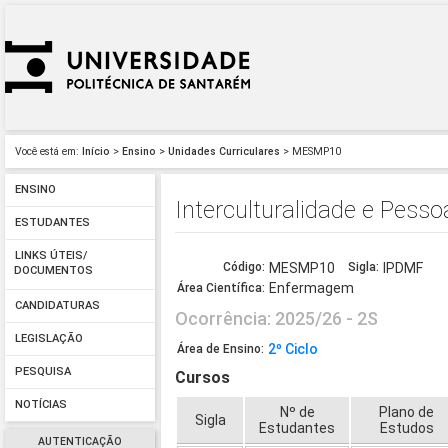
Você está em:
Início
>
Ensino
>
Unidades Curriculares
> MESMP10
ENSINO
Interculturalidade e Pes
ESTUDANTES
LINKS ÚTEIS/
Código:
MESMP10
Sigla:
IPDMF
DOCUMENTOS
Enfermagem
Área Científica:
CANDIDATURAS
Ocorrência: 2025/26 - 2S
LEGISLAÇÃO
2º Ciclo
Área de Ensino:
PESQUISA
Cursos
NOTÍCIAS
Nº de
Plano de
Sigla
Estudantes
Estudos
AUTENTICAÇÃO