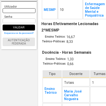
Enfermagem
Utilizador
de Saúde
MESMP
10
Mental e
Psiquiátrica
Senha
Horas Efetivamente Lecionadas
VALIDAR
2ºMESMP
Esqueceu-se da password?
Ensino Teórico:
16,67
AUTENTICAÇÃO
Teórico-Práticas:
8,33
FEDERADA
Docência - Horas Semanais
Ensino Teórico:
1,33
Teórico-Práticas:
0,66
Tipo
Docente
Turmas
Totais
1
Ensino
Maria José
Teórico
Carvalho
Nogueira