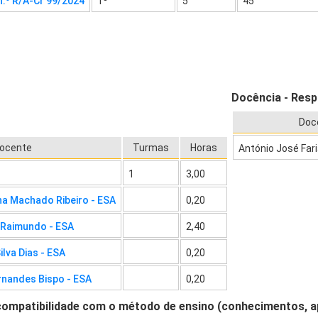
n.º R/A-Cr 99/2024
1º
5
45
Docência - Resp
Doc
ocente
Turmas
Horas
António José Far
1
3,00
ha Machado Ribeiro - ESA
0,20
 Raimundo - ESA
2,40
ilva Dias - ESA
0,20
rnandes Bispo - ESA
0,20
compatibilidade com o método de ensino (conhecimentos, 