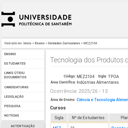
Você está em:
Início
>
Ensino
>
Unidades Curriculares
> MEZ2104
ENSINO
Tecnologia dos Produtos 
ESTUDANTES
LINKS ÚTEIS/
Código:
MEZ2104
Sigla:
TPOA
DOCUMENTOS
Indústrias Alimentares
Área Científica:
CANDIDATURAS
Ocorrência: 2025/26 - 1S
LEGISLAÇÃO
Ciência e Tecnologia Alime
Área de Ensino:
PESQUISA
Cursos
NOTÍCIAS
Sigla
Nº de Estudantes
Pla
AUTENTICAÇÃO