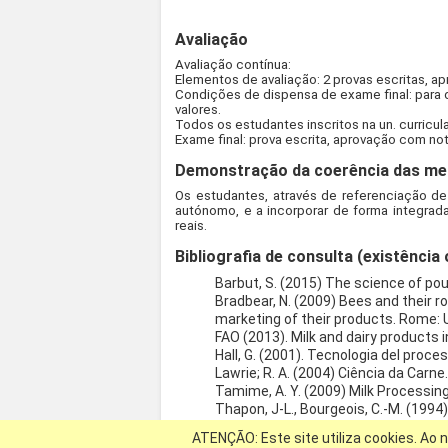
Avaliação
Avaliação contínua:
Elementos de avaliação: 2 provas escritas, ap
Condições de dispensa de exame final: para 
valores.
Todos os estudantes inscritos na un. curricu
Exame final: prova escrita,
aprovação com nota 
Demonstração da coerência das meto
Os estudantes, através de referenciação de
autónomo, e a incorporar de forma integra
reais.
Bibliografia de consulta (existência 
Barbut, S. (2015) The science of pou
Bradbear, N. (2009) Bees and their ro
marketing of their products. Rome: U. 
FAO (2013). Milk and dairy products 
Hall, G. (2001). Tecnologia del proce
Lawrie; R. A. (2004) Ciência da Carne
Tamime, A. Y. (2009) Milk Processing
Thapon, J-L., Bourgeois, C.-M. (1994)
Walstra, P. et al (2001). Ciencia de l
ATENÇÃO: Este site utiliza cookies. Ao n