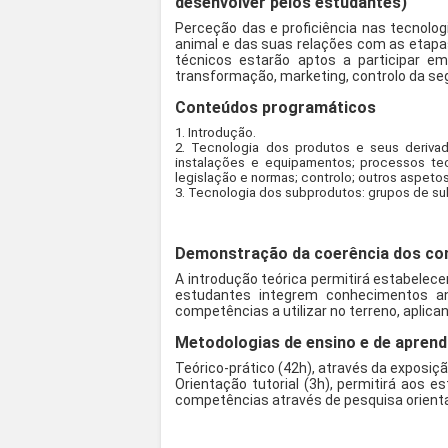
desenvolver pelos estudantes)
Perceção das e proficiência nas tecnolo
animal e das suas relações com as etapas
técnicos estarão aptos a participar e
transformação, marketing, controlo da se
Conteúdos programáticos
1. Introdução.
2. Tecnologia dos produtos e seus derivado
instalações e equipamentos; processos tec
legislação e normas; controlo; outros aspetos
3. Tecnologia dos subprodutos: grupos de su
Demonstração da coerência dos con
A introdução teórica permitirá estabelec
estudantes integrem conhecimentos an
competências a utilizar no terreno, aplica
Metodologias de ensino e de aprend
Teórico-prático (42h), através da exposiç
Orientação tutorial (3h), permitirá aos 
competências através de pesquisa orientad