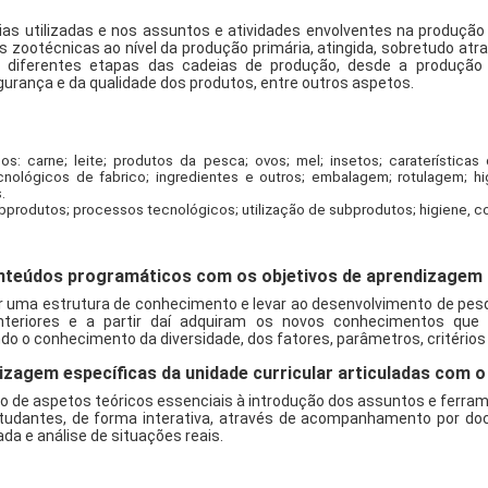
gias utilizadas e nos assuntos e atividades envolventes na produçã
 zootécnicas ao nível da produção primária, atingida, sobretudo atra
m diferentes etapas das cadeias de produção, desde a produção 
gurança e da qualidade dos produtos, entre outros aspetos.
s: carne; leite; produtos da pesca; ovos; mel; insetos; caraterística
nológicos de fabrico; ingredientes e outros; embalagem; rotulagem; hi
.
bprodutos; processos tecnológicos; utilização de subprodutos; higiene, c
teúdos programáticos com os objetivos de aprendizagem d
er uma estrutura de conhecimento e levar ao desenvolvimento de pes
teriores e a partir daí adquiram os novos conhecimentos que l
ndo o conhecimento da diversidade, dos fatores, parâmetros, critérios 
izagem específicas da unidade curricular articuladas com
ão de aspetos teóricos essenciais à introdução dos assuntos e ferra
estudantes, de forma interativa, através de acompanhamento por do
a e análise de situações reais.