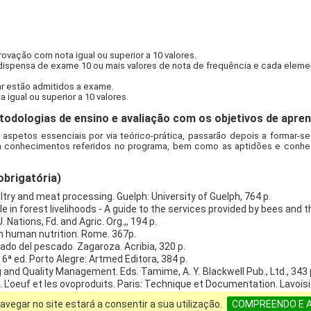
rovação com nota igual ou superior a 10 valores.
dispensa de exame 10 ou mais valores de nota de frequência e cada eleme
lar estão admitidos a exame.
igual ou superior a 10 valores.
dologias de ensino e avaliação com os objetivos de apren
 aspetos essenciais por via teórico-prática, passarão depois a formar-
da conhecimentos referidos no programa, bem como as aptidões e conhe
obrigatória)
ltry and meat processing. Guelph: University of Guelph, 764 p.
le in forest livelihoods - A guide to the services provided by bees and
Nations, Fd. and Agric. Org.,, 194 p.
in human nutrition. Rome. 367p.
sado del pescado. Zagaroza. Acribia, 320 p.
. 6ª ed. Porto Alegre: Artmed Editora, 384 p.
 and Quality Management. Eds. Tamime, A. Y. Blackwell Pub., Ltd., 343 
. L'oeuf et les ovoproduits. Paris: Technique et Documentation. Lavoisie
a leche y tecnología de los productos lácteos. Editorial Acribia, S.A., Zar
avegar no site estará a consentir a sua utilização.
COMPREENDO E 