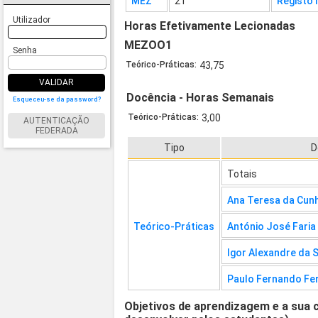
MEZ
21
Registo 
Utilizador
Horas Efetivamente Lecionadas
MEZOO1
Senha
Teórico-Práticas:
43,75
VALIDAR
Docência - Horas Semanais
Esqueceu-se da password?
Teórico-Práticas:
3,00
AUTENTICAÇÃO
FEDERADA
Tipo
D
Totais
Ana Teresa da Cun
Teórico-Práticas
António José Faria
Igor Alexandre da S
Paulo Fernando Fe
Objetivos de aprendizagem e a sua 