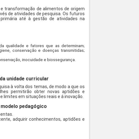
o e transformação de alimentos de origem
vés de atividades de pesquisa. Os futuros
primária até à gestão de atividades na
s da qualidade e fatores que as determinam;
giene, conservação e doenças transmitidas;
onservação, inocuidade e biossegurança.
a unidade curricular
quisa à volta dos temas, de modo a que os
hes permitirão obter novas aptidões e
e limites em situações reais e á inovação.
 o modelo pedagógico
mentas.
cente, adquirir conhecimentos, aptidões e