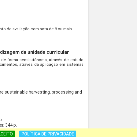
nto de avaliação com nota de 8 ou mais
dizagem da unidade curricular
se de forma semiautónoma, através de estudo
cimentos, através da aplicação em sistemas
 the sustainable harvesting, processing and
p.
r, 344 p.
agoza. 748 p.
ACEITO
POLÍTICA DE PRIVACIDADE