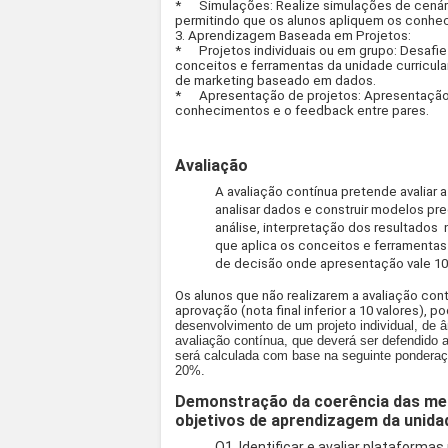
*
Simulações: Realize simulações de cená
permitindo que os alunos apliquem os conhe
3. Aprendizagem Baseada em Projetos:
*
Projetos individuais ou em grupo: Desafi
conceitos e ferramentas da unidade curricula
de marketing baseado em dados.
*
Apresentação de projetos: Apresentação 
conhecimentos e o feedback entre pares.
Avaliação
A avaliação contínua pretende avaliar a
analisar dados e construir modelos pre
análise, interpretação dos resultados n
que aplica os conceitos e ferramentas 
de decisão onde apresentação vale 10%
Os alunos que não realizarem a avaliação con
aprovação (nota final inferior a 10 valores), p
desenvolvimento de um projeto individual, de 
avaliação contínua, que deverá ser defendido a
será calculada com base na seguinte pondera
20%.
Demonstração da coerência das met
objetivos de aprendizagem da unidad
O1. Identificar e avaliar plataformas