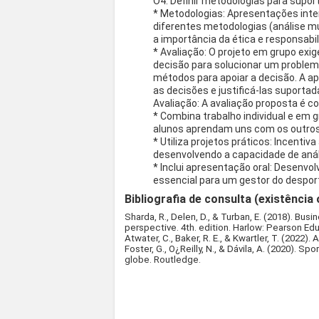
O4. Definir metodologias para supor
* Metodologias: Apresentações inte
diferentes metodologias (análise mul
a importância da ética e responsabi
* Avaliação: O projeto em grupo ex
decisão para solucionar um problema
métodos para apoiar a decisão. A a
as decisões e justificá-las suporta
Avaliação: A avaliação proposta é c
* Combina trabalho individual e em 
alunos aprendam uns com os outros
* Utiliza projetos práticos: Incent
desenvolvendo a capacidade de anál
* Inclui apresentação oral: Desenv
essencial para um gestor do despor
Bibliografia de consulta (existência 
Sharda, R., Delen, D., & Turban, E. (2018). Bus
perspective. 4th. edition. Harlow: Pearson Ed
Atwater, C., Baker, R. E., & Kwartler, T. (2022
Foster, G., O¿Reilly, N., & Dávila, A. (2020).
globe. Routledge.