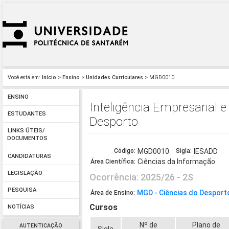
Você está em:
Início
>
Ensino
>
Unidades Curriculares
> MGD0010
ENSINO
Inteligência Empresarial 
ESTUDANTES
Desporto
LINKS ÚTEIS/
DOCUMENTOS
Código:
MGD0010
Sigla:
IESADD
CANDIDATURAS
Ciências da Informação
Área Científica:
LEGISLAÇÃO
Ocorrência: 2025/26 - 2S
PESQUISA
MGD - Ciências do Desport
Área de Ensino:
Cursos
NOTÍCIAS
Nº de
Plano de
AUTENTICAÇÃO