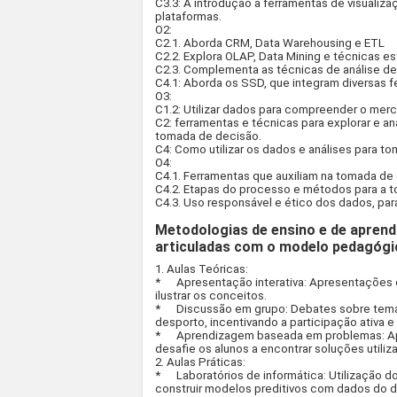
C3.3: A introdução a ferramentas de visualiz
plataformas.
O2:
C2.1. Aborda CRM, Data Warehousing e ETL
C2.2. Explora OLAP, Data Mining e técnicas es
C2.3. Complementa as técnicas de análise 
C4.1: Aborda os SSD, que integram diversas f
O3:
C1.2: Utilizar dados para compreender o merc
C2: ferramentas e técnicas para explorar e an
tomada de decisão.
C4: Como utilizar os dados e análises para t
O4:
C4.1. Ferramentas que auxiliam na tomada de
C4.2. Etapas do processo e métodos para a 
C4.3. Uso responsável e ético dos dados, para 
Metodologias de ensino e de aprend
articuladas com o modelo pedagógi
1. Aulas Teóricas:
*
Apresentação interativa: Apresentações 
ilustrar os conceitos.
*
Discussão em grupo: Debates sobre temas
desporto, incentivando a participação ativa e
*
Aprendizagem baseada em problemas: Ap
desafie os alunos a encontrar soluções util
2. Aulas Práticas:
*
Laboratórios de informática: Utilização d
construir modelos preditivos com dados do 