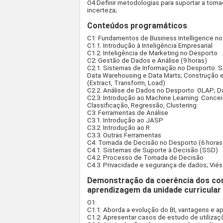
O4.Definir metodologias para suportar a tom
incerteza;
Conteúdos programáticos
C1: Fundamentos de Business Intelligence no
C1.1. Introdução à Inteligência Empresarial
C1.2. Inteligência de Marketing no Desporto
C2: Gestão de Dados e Análise (9 horas)
C2.1. Sistemas de Informação no Desporto: S
Data Warehousing e Data Marts; Construção e
(Extract, Transform, Load)
C2.2. Análise de Dados no Desporto: OLAP; Da
C2.3. Introdução ao Machine Learning: Conce
Classificação, Regressão, Clustering.
C3: Ferramentas de Análise
C3.1. Introdução ao JASP
C3.2. Introdução ao R
C3.3. Outras Ferramentas
C4: Tomada de Decisão no Desporto (6 horas
C4.1. Sistemas de Suporte à Decisão (SSD)
C4.2. Processo de Tomada de Decisão
C4.3. Privacidade e segurança de dados; Vié
Demonstração da coerência dos co
aprendizagem da unidade curricular
O1:
C1.1: Aborda a evolução do BI, vantagens e a
C1.2: Apresentar casos de estudo de utilizaç