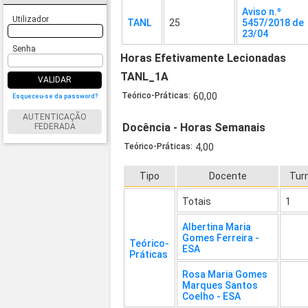
Aviso n.º
Utilizador
TANL
25
5457/2018 de
23/04
Senha
Horas Efetivamente Lecionadas
TANL_1A
VALIDAR
Teórico-Práticas:
60,00
Esqueceu-se da password?
AUTENTICAÇÃO
Docência - Horas Semanais
FEDERADA
Teórico-Práticas:
4,00
Tipo
Docente
Tur
Totais
1
Albertina Maria
Gomes Ferreira -
Teórico-
ESA
Práticas
Rosa Maria Gomes
Marques Santos
Coelho - ESA