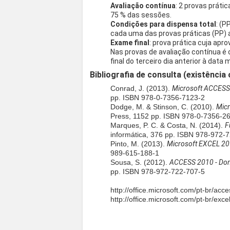
Avaliação contínua
: 2 provas práti
75 % das sessões.
Condições para dispensa total
: (P
cada uma das provas práticas (PP) a 
Exame final
: prova prática cuja apr
Nas provas de avaliação contínua é 
final do terceiro dia anterior à data
Bibliografia de consulta (existência 
Conrad, J. (2013).
Microsoft ACCESS 
pp. ISBN 978-0-7356-7123-2
Dodge, M. & Stinson, C. (2010).
Micr
Press, 1152 pp. ISBN 978-0-7356-2
Marques, P. C. & Costa, N. (2014).
F
informática, 376 pp. ISBN 978-972-
Pinto, M. (2013).
Microsoft EXCEL 2
989-615-188-1
Sousa, S. (2012).
ACCESS 2010 - Do
pp. ISBN 978-972-722-707-5
http://office.microsoft.com/pt-br/acc
http://office.microsoft.com/pt-br/exce