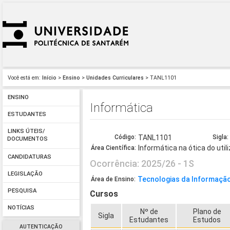
Você está em:
Início
>
Ensino
>
Unidades Curriculares
> TANL1101
ENSINO
Informática
ESTUDANTES
LINKS ÚTEIS/
Código:
TANL1101
Sigla:
DOCUMENTOS
Informática na ótica do util
Área Científica:
CANDIDATURAS
Ocorrência: 2025/26 - 1S
LEGISLAÇÃO
Tecnologias da Informação
Área de Ensino:
PESQUISA
Cursos
NOTÍCIAS
Nº de
Plano de
Sigla
Estudantes
Estudos
AUTENTICAÇÃO