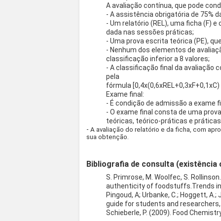
A avaliação contínua, que pode cond
- A assistência obrigatória de 75% 
- Um relatório (REL), uma ficha (F) e 
dada nas sessões práticas;
- Uma prova escrita teórica (PE), qu
- Nenhum dos elementos de avaliaçã
classificação inferior a 8 valores;
- A classificação final da avaliação 
pela
fórmula [0,4x(0,6xREL+0,3xF+0,1xC) 
Exame final:
- É condição de admissão a exame fin
- O exame final consta de uma prova
teóricas, teórico-práticas e práticas
-
A avaliação do relatório e da ficha, com ap
sua obtenção.
Bibliografia de consulta (existência 
S. Primrose, M. Woolfec, S. Rollinso
authenticity of foodstuffs.Trends i
Pingoud, A; Urbanke, C.; Hoggett, A.
guide for students and researchers, 
Schieberle, P. (2009). Food Chemistry