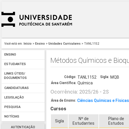
Você está em:
Início
>
Ensino
>
Unidades Curriculares
> TANL1152
ENSINO
Métodos Químicos e Bioq
ESTUDANTES
LINKS ÚTEIS/
Código:
TANL1152
Sigla:
MQB
DOCUMENTOS
Química
Área Científica:
CANDIDATURAS
Ocorrência: 2025/26 - 2S
LEGISLAÇÃO
Ciências Químicas e Física
Área de Ensino:
PESQUISA
Cursos
NOTÍCIAS
Nº de
Plano de
Sigla
Estudantes
Estudos
AUTENTICAÇÃO