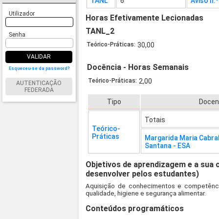
TANL
6
Aviso n.
Utilizador
Horas Efetivamente Lecionadas
TANL_2
Senha
Teórico-Práticas:
30,00
VALIDAR
Docência - Horas Semanais
Esqueceu-se da password?
Teórico-Práticas:
2,00
AUTENTICAÇÃO
FEDERADA
Tipo
Docen
Totais
Teórico-
Práticas
Margarida Maria Cabra
Santana - ESA
Objetivos de aprendizagem e a sua 
desenvolver pelos estudantes)
Aquisição de conhecimentos e competência
qualidade, higiene e segurança alimentar.
Conteúdos programáticos