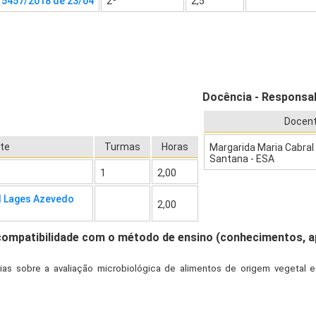
º 5457/2018 de 23/04
2º
2,5
Docência - Responsab
Docen
te
Turmas
Horas
Margarida Maria Cabra
Santana - ESA
1
2,00
l Lages Azevedo
2,00
compatibilidade com o método de ensino (conhecimentos, 
s sobre a avaliação microbiológica de alimentos de origem vegetal e