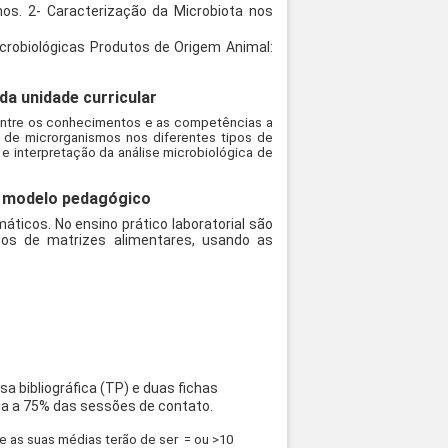
os. 2- Caracterização da Microbiota nos
icrobiológicas Produtos de Origem Animal:
a unidade curricular
o entre os conhecimentos e as competências a
s de microrganismos nos diferentes tipos de
e interpretação da análise microbiológica de
 o modelo pedagógico
ticos. No ensino prático laboratorial são
pos de matrizes alimentares, usando as
a bibliográfica (TP) e duas fichas
cia a 75% das sessões de contato.
e as suas médias terão de ser = ou >10