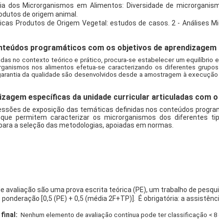
ia dos Microrganismos em Alimentos: Diversidade de microrganism
odutos de origem animal.
icas Produtos de Origem Vegetal: estudos de casos. 2 - Análises M
teúdos programáticos com os objetivos de aprendizagem d
das no contexto teórico e prático, procura-se estabelecer um equilíbri
rganismos nos alimentos efetua-se caracterizando os diferentes grupo
garantia da qualidade são desenvolvidos desde a amostragem à execução 
izagem específicas da unidade curricular articuladas com
essões de exposição das temáticas definidas nos conteúdos programá
 que permitem caracterizar os microrganismos dos diferentes ti
s para a seleção das metodologias, apoiadas em normas.
 avaliação são uma prova escrita teórica (PE), um trabalho de pesquis
e ponderação [0,5 (PE) + 0,5 (média 2F+TP)].
É obrigatória: a assistên
final:
Nenhum elemento de avaliação contínua pode ter classificação < 8 