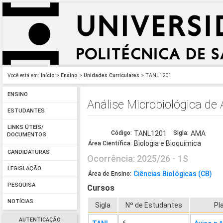
Você está em:
Início
>
Ensino
>
Unidades Curriculares
> TANL1201
ENSINO
Análise Microbiológica de
ESTUDANTES
LINKS ÚTEIS/
Código:
TANL1201
Sigla:
AMA
DOCUMENTOS
Biologia e Bioquímica
Área Científica:
CANDIDATURAS
Ocorrência: 2025/26 - 1S
LEGISLAÇÃO
Ciências Biológicas (CB)
Área de Ensino:
PESQUISA
Cursos
NOTÍCIAS
Sigla
Nº de Estudantes
Pl
AUTENTICAÇÃO