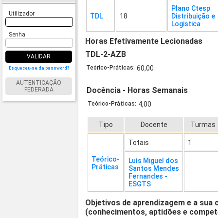
Plano Ctesp
Utilizador
TDL
18
Distribuição e
Logistica
Senha
Horas Efetivamente Lecionadas
TDL-2-AZB
VALIDAR
Teórico-Práticas:
60,00
Esqueceu-se da password?
AUTENTICAÇÃO
Docência - Horas Semanais
FEDERADA
Teórico-Práticas:
4,00
Tipo
Docente
Turmas
Totais
1
Teórico-
Luís Miguel dos
Práticas
Santos Mendes
Fernandes -
ESGTS
Objetivos de aprendizagem e a sua 
(conhecimentos, aptidões e compet