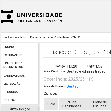
Você está em:
Início
>
Ensino
>
Unidades Curriculares
> TDL20
ENSINO
Logística e Operações Glo
ESTUDANTES
LINKS ÚTEIS/
Código:
TDL20
Sigla:
LOG
DOCUMENTOS
Gestão e Administração
Área Científica:
CANDIDATURAS
Ocorrência: 2025/26 - 1S
LEGISLAÇÃO
Gestão
Área de Ensino:
PESQUISA
Cursos
NOTÍCIAS
Nº de
Plano de
Sigla
Estudantes
Estudos
AUTENTICAÇÃO