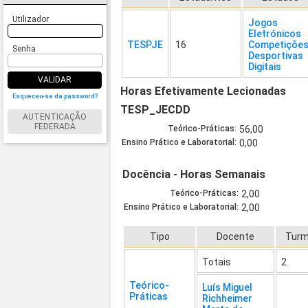
Utilizador
Jogos
Eletrónicos
TESPJE
16
Competiçõe
Senha
Desportivas
Digitais
VALIDAR
Horas Efetivamente Lecionadas
Esqueceu-se da password?
TESP_JECDD
AUTENTICAÇÃO
FEDERADA
Teórico-Práticas:
56,00
Ensino Prático e Laboratorial:
0,00
Docência - Horas Semanais
Teórico-Práticas:
2,00
Ensino Prático e Laboratorial:
2,00
Tipo
Docente
Tur
Totais
2
Teórico-
Luís Miguel
Práticas
Richheimer