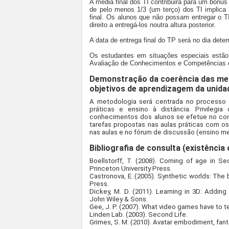
A média final dos TI contribuirá para um bónus
de pelo menos 1/3 (um terço) dos TI implic
final. Os alunos que não possam entregar o T
direito a entregá-los noutra altura posterior.
A data de entrega final do TP será no dia dete
Os estudantes em situações especiais estão 
Avaliação de Conhecimentos e Competência
Demonstração da coerência das met
objetivos de aprendizagem da unidad
A metodologia será centrada no processo e
práticas e ensino à distância. Privileg
conhecimentos dos alunos se efetue no conf
tarefas propostas nas aulas práticas com o
nas aulas e no fórum de discussão (ensino me
Bibliografia de consulta (existência 
Boellstorff, T. (2008). Coming of age in Se
Princeton University Press.
Castronova, E. (2005). Synthetic worlds: The 
Press.
Dickey, M. D. (2011). Learning in 3D: Adding
John Wiley & Sons.
Gee, J. P. (2007). What video games have to te
Linden Lab. (2003). Second Life.
Grimes, S. M. (2010). Avatar embodiment, fant