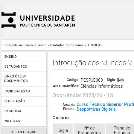
Você está em:
Início
>
Ensino
>
Unidades Curriculares
> TESPJE003
ENSINO
Introdução aos Mundos Vi
ESTUDANTES
LINKS ÚTEIS/
Código:
TESPJE003
Sigla:
IMV
DOCUMENTOS
Ciências Informáticas
Área Científica:
CANDIDATURAS
Ocorrência: 2025/26 - 1S
LEGISLAÇÃO
Curso Técnico Superior Prof
Área de
Ensino:
Desportivas Digitais
PESQUISA
Cursos
NOTÍCIAS
Nº de
Plano de
Sigla
AUTENTICAÇÃO
Estudantes
Estudos