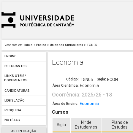
Você está em:
Início
>
Ensino
>
Unidades Curriculares
> TGN05
ENSINO
Economia
ESTUDANTES
LINKS ÚTEIS/
Código:
TGN05
Sigla:
ECON
DOCUMENTOS
Economia
Área Científica:
CANDIDATURAS
Ocorrência: 2025/26 - 1S
LEGISLAÇÃO
Economia
Área de Ensino:
PESQUISA
Cursos
NOTÍCIAS
Nº de
Plano de
Sigla
Estudantes
Estudos
AUTENTICAÇÃO