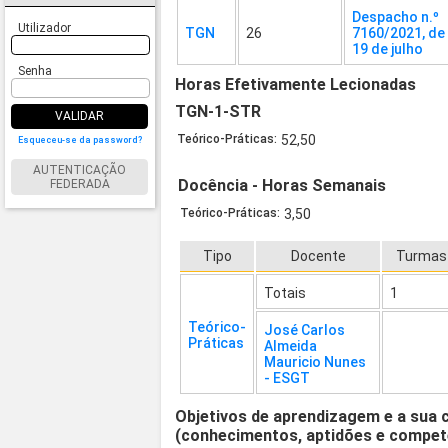
Despacho n.º
Utilizador
TGN
26
7160/2021, de
19 de julho
Senha
Horas Efetivamente Lecionadas
TGN-1-STR
VALIDAR
Teórico-Práticas:
52,50
Esqueceu-se da password?
AUTENTICAÇÃO
Docência - Horas Semanais
FEDERADA
Teórico-Práticas:
3,50
Tipo
Docente
Turmas
Totais
1
Teórico-
José Carlos
Práticas
Almeida
Mauricio Nunes
- ESGT
Objetivos de aprendizagem e a sua 
(conhecimentos, aptidões e compet