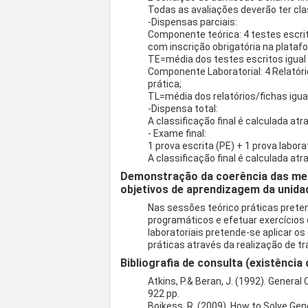
Todas as avaliações deverão ter clas
-Dispensas parciais:
Componente teórica: 4 testes escrito
com inscrição obrigatória na plata
TE=média dos testes escritos igual 
Componente Laboratorial: 4 Relatóri
prática;
TL=média dos relatórios/fichas igual
-Dispensa total:
A classificação final é calculada at
- Exame final:
1 prova escrita (PE) + 1 prova laborat
A classificação final é calculada at
Demonstração da coerência das met
objetivos de aprendizagem da unidad
Nas sessões teórico práticas pret
programáticos e efetuar exercícios
laboratoriais pretende-se aplicar 
práticas através da realização de tr
Bibliografia de consulta (existência 
Atkins, P.& Beran, J. (1992). General
922 pp.
Boikess, R. (2009). How to Solve Gen