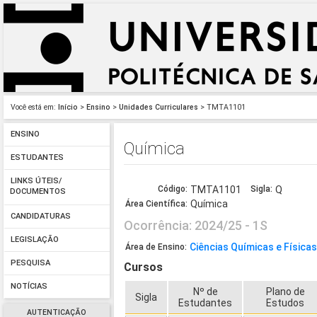
Você está em:
Início
>
Ensino
>
Unidades Curriculares
> TMTA1101
ENSINO
Química
ESTUDANTES
LINKS ÚTEIS/
Código:
TMTA1101
Sigla:
Q
DOCUMENTOS
Química
Área Científica:
CANDIDATURAS
Ocorrência: 2024/25 - 1S
LEGISLAÇÃO
Ciências Químicas e Física
Área de Ensino:
PESQUISA
Cursos
NOTÍCIAS
Nº de
Plano de
Sigla
Estudantes
Estudos
AUTENTICAÇÃO