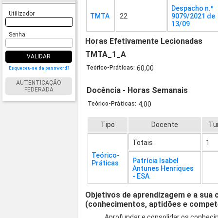
Despacho n.º
Utilizador
TMTA
22
9079/2021 de
13/09
Senha
Horas Efetivamente Lecionadas
TMTA_1_A
VALIDAR
Teórico-Práticas:
60,00
Esqueceu-se da password?
AUTENTICAÇÃO
Docência - Horas Semanais
FEDERADA
Teórico-Práticas:
4,00
Tipo
Docente
Tu
Totais
1
Teórico-
Patrícia Isabel
Práticas
Antunes Henriques
- ESA
Objetivos de aprendizagem e a sua 
(conhecimentos, aptidões e compet
Aprofundar e consolidar os conheci