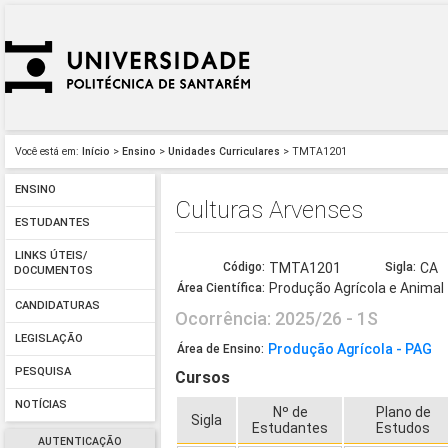
Você está em:
Início
>
Ensino
>
Unidades Curriculares
> TMTA1201
ENSINO
Culturas Arvenses
ESTUDANTES
LINKS ÚTEIS/
Código:
TMTA1201
Sigla:
CA
DOCUMENTOS
Produção Agrícola e Animal
Área Científica:
CANDIDATURAS
Ocorrência: 2025/26 - 1S
LEGISLAÇÃO
Produção Agrícola - PAG
Área de Ensino:
PESQUISA
Cursos
NOTÍCIAS
Nº de
Plano de
Sigla
Estudantes
Estudos
AUTENTICAÇÃO