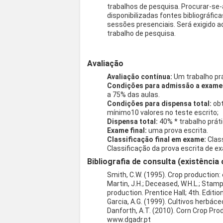
trabalhos de pesquisa. Procurar-se-á
disponibilizadas fontes bibliográfi
sessões presenciais. Será exigido a
trabalho de pesquisa.
Avaliação
Avaliação contínua:
Um trabalho prá
Condições para admissão a exame 
a 75% das aulas.
Condições para dispensa total:
obt
mínimo10 valores no teste escrito;
Dispensa total:
40% * trabalho práti
Exame final:
uma prova escrita.
Classificação final em exame:
Class
Classificação da prova escrita de e
Bibliografia de consulta (existência 
Smith, C.W. (1995). Crop production: 
Martin, J.H.; Deceased, W.H.L.; Stamp, 
production. Prentice Hall; 4th. Editio
Garcia, A.G. (1999). Cultivos herbác
Danforth, A.T. (2010). Corn Crop Pro
www.dgadr.pt