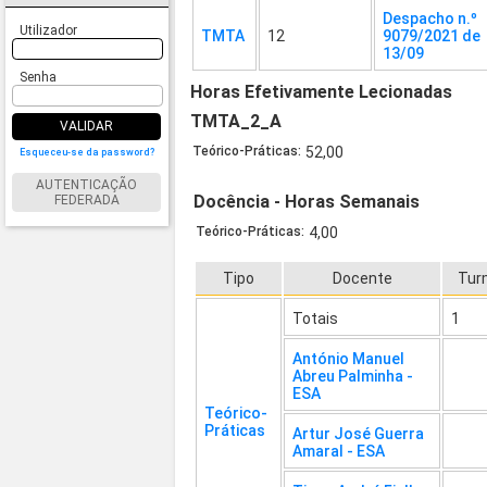
Despacho n.º
Utilizador
TMTA
12
9079/2021 de
13/09
Senha
Horas Efetivamente Lecionadas
TMTA_2_A
VALIDAR
Teórico-Práticas:
52,00
Esqueceu-se da password?
AUTENTICAÇÃO
Docência - Horas Semanais
FEDERADA
Teórico-Práticas:
4,00
Tipo
Docente
Tur
Totais
1
António Manuel
Abreu Palminha -
ESA
Teórico-
Práticas
Artur José Guerra
Amaral - ESA