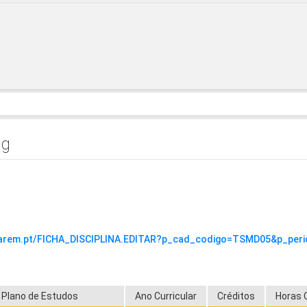
ng
ntarem.pt/FICHA_DISCIPLINA.EDITAR?p_cad_codigo=TSMD05&p_per
Plano de Estudos
Ano Curricular
Créditos
Horas 