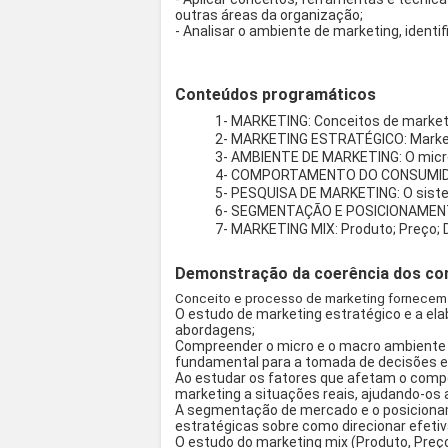
outras áreas da organização;
- Analisar o ambiente de marketing, identi
Conteúdos programáticos
1- MARKETING: Conceitos de market
2- MARKETING ESTRATÉGICO: Marketi
3- AMBIENTE DE MARKETING: O micr
4- COMPORTAMENTO DO CONSUMIDOR:
5- PESQUISA DE MARKETING: O siste
6- SEGMENTAÇÃO E POSICIONAMENTO
7- MARKETING MIX: Produto; Preço; 
Demonstração da coerência dos con
Conceito e processo de marketing fornecem a
O estudo de marketing estratégico e a ela
abordagens;
Compreender o micro e o macro ambiente d
fundamental para a tomada de decisões e
Ao estudar os fatores que afetam o compo
marketing a situações reais, ajudando-os 
A segmentação de mercado e o posicionam
estratégicas sobre como direcionar efeti
O estudo do marketing mix (Produto, Preç