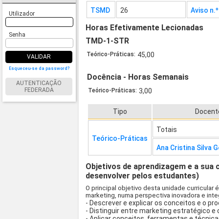
TSMD
26
Aviso n.
Utilizador
Horas Efetivamente Lecionadas
Senha
TMD-1-STR
Teórico-Práticas:
45,00
VALIDAR
Esqueceu-se da password?
Docência - Horas Semanais
AUTENTICAÇÃO
FEDERADA
Teórico-Práticas:
3,00
Tipo
Docent
Totais
Teórico-Práticas
Ana Cristina Silva
Objetivos de aprendizagem e a sua 
desenvolver pelos estudantes)
O principal objetivo desta unidade curricul
marketing, numa perspectiva inovadora e inte
- Descrever e explicar os conceitos e o p
- Distinguir entre marketing estratégico e 
- Aplicar conceitos, ferramentas e técnic