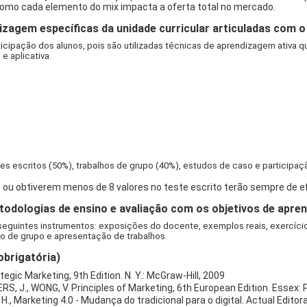
como cada elemento do mix impacta a oferta total no mercado.
izagem específicas da unidade curricular articuladas com
rticipação dos alunos, pois são utilizadas técnicas de aprendizagem ativa
e aplicativa.
s escritos (50%), trabalhos de grupo (40%), estudos de caso e participaç
 ou obtiverem menos de 8 valores no teste escrito terão sempre de e
dologias de ensino e avaliação com os objetivos de apren
eguintes instrumentos: exposições do docente, exemplos reais, exercícios
eto de grupo e apresentação de trabalhos.
obrigatória)
tegic Marketing, 9th Edition. N. Y.: McGraw-Hill, 2009
, J., WONG, V. Principles of Marketing, 6th European Edition. Essex:
, H., Marketing 4.0 - Mudança do tradicional para o digital. Actual Editor