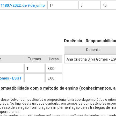
º 11807/2022, de 9 de junho
1º
5
45
Docência - Responsabilida
Docente
e
Turmas
Horas
Ana Cristina Silva Gomes - E
1
3,00
 Gomes - ESGT
3,00
compatibilidade com o método de ensino (conhecimentos, 
ar é desenvolver competências e proporcionar uma abordagem prática e ori
grada. No final desta unidade curricular, em termos de competências espec
rocesso de seleção, formulação e implementação de estratégias de ma
operacional;
as de marketing a situações práticas e específicas de marketing, ten