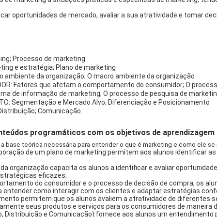
ficar oportunidades de mercado, avaliar a sua atratividade e tomar de
ing; Processo de marketing
ng e estratégia; Plano de marketing
o ambiente da organização; O macro ambiente da organização
 Fatores que afetam o comportamento do consumidor; O processo
ma de informação de marketing; O processo de pesquisa de marketi
: Segmentação e Mercado Alvo; Diferenciação e Posicionamento
Distribuição; Comunicação.
teúdos programáticos com os objetivos de aprendizagem d
 base teórica necessária para entender o que é marketing e como ele se 
boração de um plano de marketing permitem aos alunos identificar as 
a organização capacita os alunos a identificar e avaliar oportunida
stratégicas eficazes;
rtamento do consumidor e o processo de decisão de compra, os alun
a entender como interagir com os clientes e adaptar estratégias con
ento permitem que os alunos avaliem a atratividade de diferentes
vamente seus produtos e serviços para os consumidores de maneira d
o, Distribuição e Comunicação) fornece aos alunos um entendimento