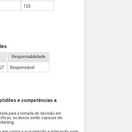
125
des
Responsabilidade
SGT
Responsável
aptidões e competências a
entada para a tomada de decisão em
íficas, os alunos serão capazes de:
rketing;
do em conta a sua relação e interação com