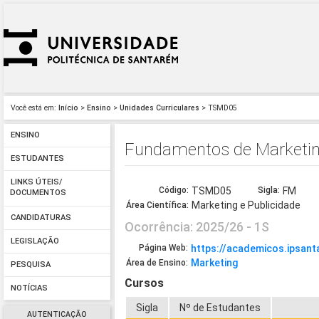
Você está em:
Início
>
Ensino
>
Unidades Curriculares
> TSMD05
ENSINO
Fundamentos de Marketi
ESTUDANTES
LINKS ÚTEIS/
Código:
TSMD05
Sigla:
FM
DOCUMENTOS
Marketing e Publicidade
Área Científica:
CANDIDATURAS
Ocorrência: 2025/26 - 1S
LEGISLAÇÃO
Página Web:
https://academicos.ipsa
Marketing
Área de Ensino:
PESQUISA
Cursos
NOTÍCIAS
Sigla
Nº de Estudantes
AUTENTICAÇÃO