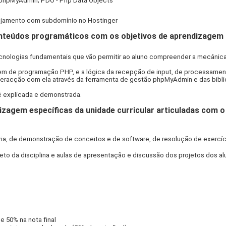
phpMyAdmin; PDO - Php Data Objects
lojamento com subdomínio no Hostinger
teúdos programáticos com os objetivos de aprendizagem d
ecnologias fundamentais que vão permitir ao aluno compreender a mecâni
gem de programação PHP, e a lógica da recepção de input, de processamen
teracção com ela através da ferramenta de gestão phpMyAdmin e das bibl
 é explicada e demonstrada.
izagem específicas da unidade curricular articuladas com
ria, de demonstração de conceitos e de software, de resolução de exercí
jeto da disciplina e aulas de apresentação e discussão dos projetos dos a
 50% na nota final