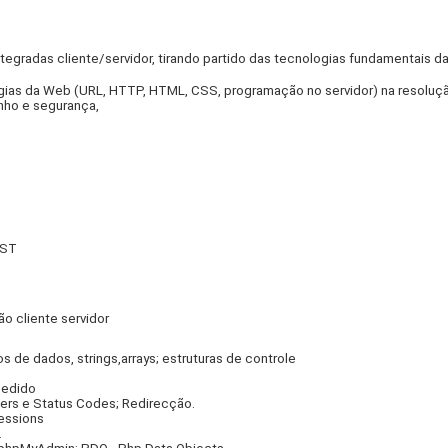
tegradas cliente/servidor, tirando partido das tecnologias fundamentais d
logias da Web (URL, HTTP, HTML, CSS, programação no servidor) na resolu
nho e segurança,
OST
 cliente servidor
os de dados, strings,arrays; estruturas de controle
pedido
ers e Status Codes; Redirecção.
essions
.