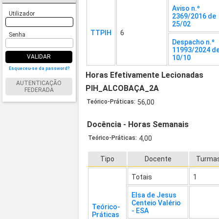
Aviso n.º
Utilizador
2369/2016 de
25/02
TTPIH
6
Senha
Despacho n.º
11993/2024 d
VALIDAR
10/10
Esqueceu-se da password?
Horas Efetivamente Lecionadas
AUTENTICAÇÃO
PIH_ALCOBAÇA_2A
FEDERADA
Teórico-Práticas:
56,00
Docência - Horas Semanais
Teórico-Práticas:
4,00
Tipo
Docente
Turma
Totais
1
Elsa de Jesus
Centeio Valério
Teórico-
- ESA
Práticas