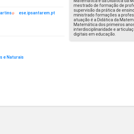
Matemática e da Didática da M
mestrado de formação de profe
supervisão da prática de ensino
artins
ese.ipsantarem.pt
ministrado formações a profess
atuação é a Didática da Matem
Matemática dos primeiros ano
interdisciplinaridade e articula
digitais em educação.
s e Naturais