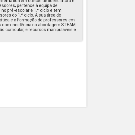
atemática em cursos de licenciatura e
ssores, pertence à equipa de
 no pré-escolar e 1.º ciclo e tem
ores do 1.º ciclo. A sua área de
ática e a Formação de professores em
s com incidência na abordagem STEAM,
ção curricular, e recursos manipuláveis e