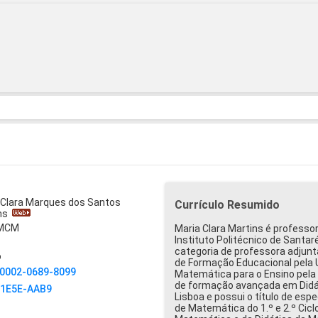
 Clara Marques dos Santos
Currículo Resumido
ins
MCM
Maria Clara Martins é professo
Instituto Politécnico de Santa
categoria de professora adjun
o
de Formação Educacional pela 
0002-0689-8099
Matemática para o Ensino pela
de formação avançada em Didá
-1E5E-AAB9
Lisboa e possui o título de es
de Matemática do 1.º e 2.º Cicl