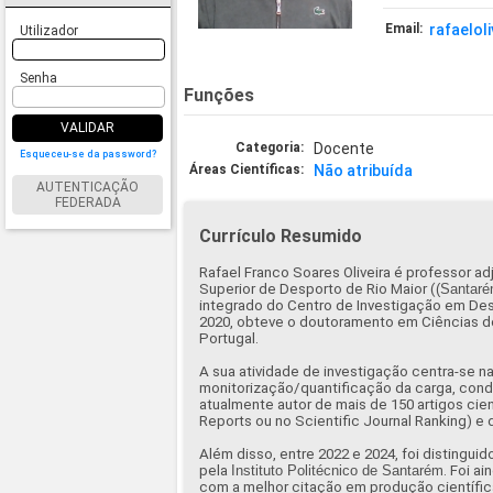
Email:
rafaeloli
Utilizador
Senha
Funções
VALIDAR
Categoria:
Docente
Esqueceu-se da password?
Áreas Científicas:
Não atribuída
AUTENTICAÇÃO
FEDERADA
Currículo Resumido
Rafael Franco Soares Oliveira é professor ad
Superior de Desporto de Rio Maior (
(Santaré
integrado do Centro de Investigação em D
2020, obteve o doutoramento em Ciências do 
Portugal.
A sua atividade de investigação centra-se na 
monitorização/quantificação da carga, condi
atualmente autor de mais de 150 artigos cien
Reports ou no Scientific Journal Ranking) e d
Além disso, entre 2022 e 2024, foi distingui
pela
Instituto Politécnico de Santarém
. Foi 
com a melhor citação em produção científic