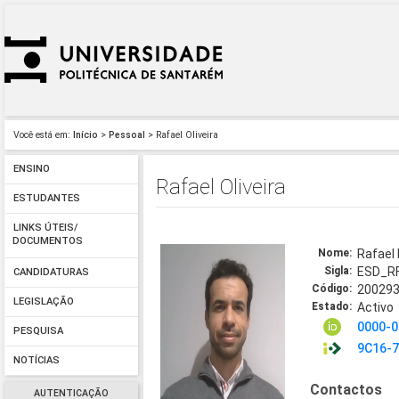
Você está em:
Início
>
Pessoal
> Rafael Oliveira
ENSINO
Rafael Oliveira
ESTUDANTES
LINKS ÚTEIS/
DOCUMENTOS
Nome:
Rafael 
Sigla:
ESD_R
CANDIDATURAS
Código:
20029
LEGISLAÇÃO
Estado:
Activo
0000-0
PESQUISA
9C16-
NOTÍCIAS
Contactos
AUTENTICAÇÃO