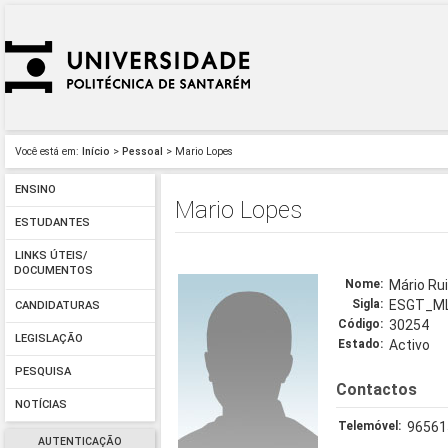
Você está em:
Início
>
Pessoal
> Mario Lopes
ENSINO
Mario Lopes
ESTUDANTES
LINKS ÚTEIS/
DOCUMENTOS
Nome:
Mário Ru
Sigla:
ESGT_M
CANDIDATURAS
Código:
30254
LEGISLAÇÃO
Estado:
Activo
PESQUISA
Contactos
NOTÍCIAS
Telemóvel:
96561
AUTENTICAÇÃO