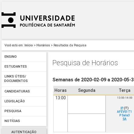
Você está em:
Início
>
Horários
> Resultados da Pesquisa
ENSINO
Pesquisa de Horários
ESTUDANTES
LINKS ÚTEIS/
Semanas de 2020-02-09 a 2020-05-
DOCUMENTOS
Horas
Segunda
Terça
CANDIDATURAS
13:00
13:00-14:00
LEGISLAÇÃO
IP
(T)
PESQUISA
AFEVS1T1
P Sala3
SA
NOTÍCIAS
AUTENTICAÇÃO