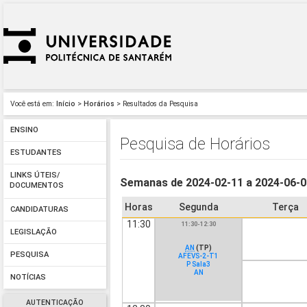
Você está em:
Início
>
Horários
> Resultados da Pesquisa
ENSINO
Pesquisa de Horários
ESTUDANTES
LINKS ÚTEIS/
Semanas de 2024-02-11 a 2024-06-
DOCUMENTOS
Horas
Segunda
Terça
CANDIDATURAS
11:30
11:30-12:30
LEGISLAÇÃO
AN
(TP)
PESQUISA
AFEVS-2-T1
P Sala3
AN
NOTÍCIAS
AUTENTICAÇÃO