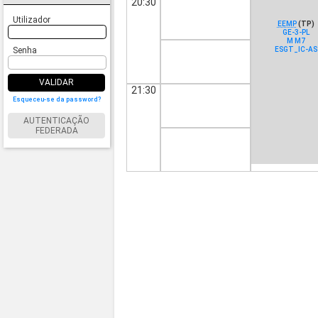
20:30
Utilizador
EEMP
(TP)
GE-3-PL
M M7
ESGT_IC-AS
Senha
VALIDAR
21:30
Esqueceu-se da password?
AUTENTICAÇÃO
FEDERADA