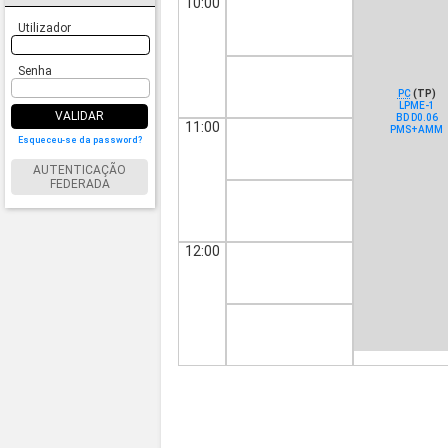
10:00
Utilizador
Senha
PC
(TP)
LPME-1
VALIDAR
BD D0.06
11:00
PMS+AMM
Esqueceu-se da password?
AUTENTICAÇÃO
FEDERADA
12:00