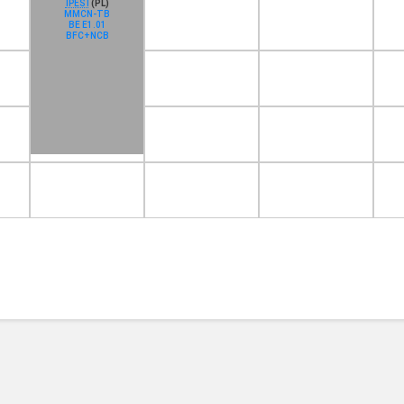
IPES I
(PL)
MMCN-TB
BE E1.01
BFC+NCB