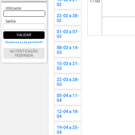
11:00
02
Utilizador
22-02 a 28-
02
Senha
01-03 a 07-
VALIDAR
03
Esqueceu-se da password?
08-03 a 14-
AUTENTICAÇÃO
03
FEDERADA
15-03 a 21-
03
22-03 a 28-
03
05-04 a 11-
04
12-04 a 18-
04
19-04 a 25-
04