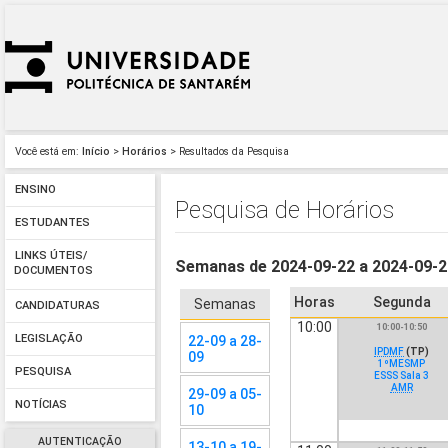
Você está em:
Início
>
Horários
> Resultados da Pesquisa
ENSINO
Pesquisa de Horários
ESTUDANTES
LINKS ÚTEIS/
Semanas de 2024-09-22 a 2024-09-
DOCUMENTOS
Horas
Segunda
Semanas
CANDIDATURAS
10:00
10:00-10:50
LEGISLAÇÃO
22-09 a 28-
IPDMF
(TP)
09
1ºMESMP
PESQUISA
ESSS Sala 3
AMR
29-09 a 05-
NOTÍCIAS
10
AUTENTICAÇÃO
13-10 a 19-