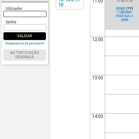
11:00
11:00-11:50
10
Utilizador
IPDMF
(TP)
1ºMESMP
ESSS Sala 3
AMR
Senha
VALIDAR
12:00
Esqueceu-se da password?
AUTENTICAÇÃO
FEDERADA
13:00
14:00