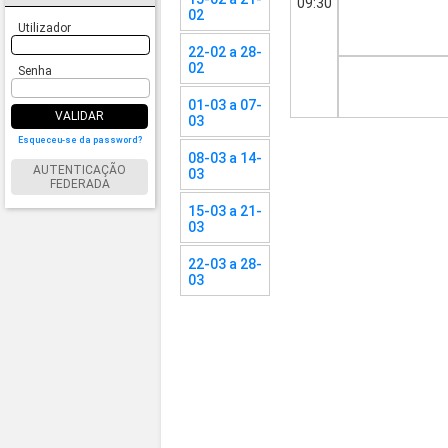
09:30
02
Utilizador
22-02 a 28-
02
Senha
01-03 a 07-
VALIDAR
03
Esqueceu-se da password?
08-03 a 14-
AUTENTICAÇÃO
03
FEDERADA
15-03 a 21-
03
22-03 a 28-
03