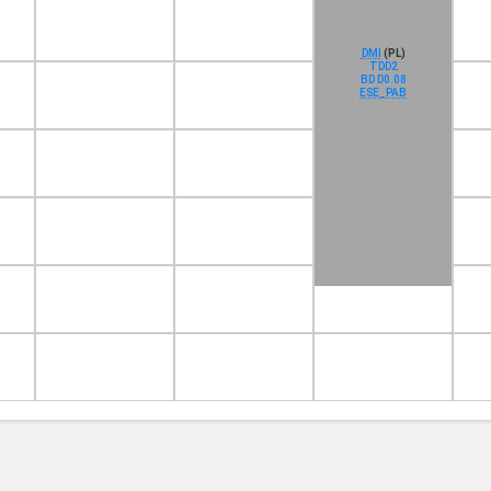
DMI
(PL)
TDD2
BD D0.08
ESE_PAB