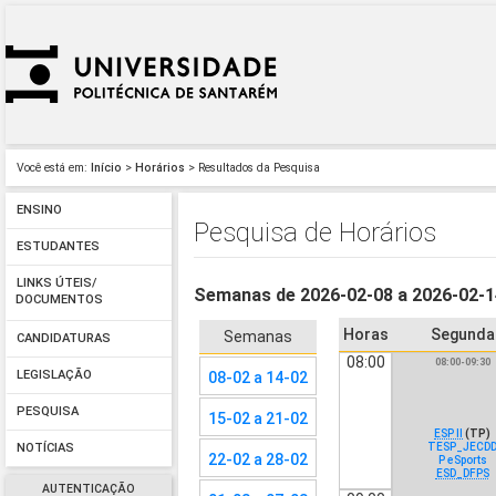
Você está em:
Início
>
Horários
> Resultados da Pesquisa
ENSINO
Pesquisa de Horários
ESTUDANTES
LINKS ÚTEIS/
Semanas de 2026-02-08 a 2026-02-
DOCUMENTOS
Horas
Segunda
Semanas
CANDIDATURAS
08:00
08:00-09:30
LEGISLAÇÃO
08-02 a 14-02
PESQUISA
15-02 a 21-02
ESP II
(TP)
TESP_JECD
NOTÍCIAS
22-02 a 28-02
P eSports
ESD_DFPS
AUTENTICAÇÃO