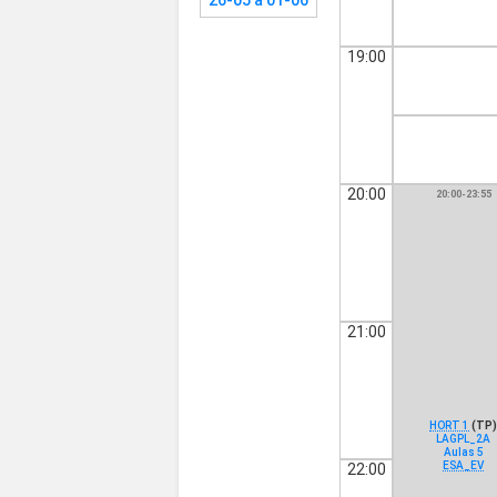
26-05 a 01-06
19:00
20:00
20:00-23:55
21:00
HORT 1
(TP
LAGPL_2A
Aulas 5
ESA_EV
22:00