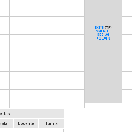
DCFN I
(TP)
MMCN-TB
BE E1.01
ESE_BFC
ostas
Sala
Docente
Turma