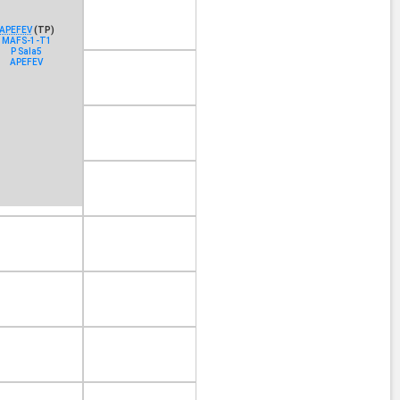
APEFEV
(TP)
MAFS-1-T1
P Sala5
APEFEV