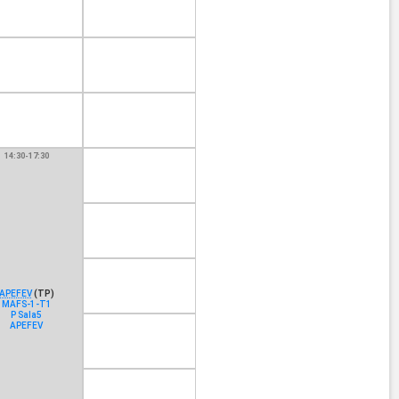
14:30-17:30
APEFEV
(TP)
MAFS-1-T1
P Sala5
APEFEV