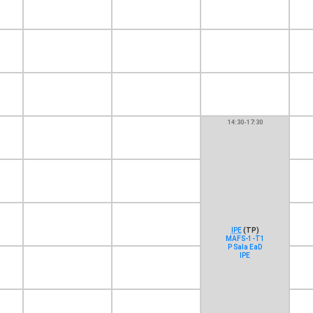
14:30-17:30
IPE
(TP)
MAFS-1-T1
P Sala EaD
IPE