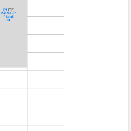
IPE
(TP)
MAFS-1-T1
P Sala5
IPE