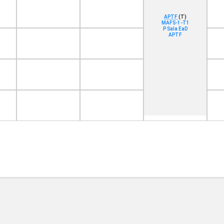
APTF
(T)
MAFS-1-T1
P Sala EaD
APTF