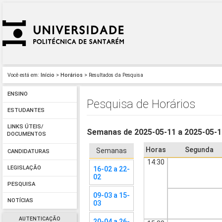
Você está em:
Início
>
Horários
> Resultados da Pesquisa
ENSINO
Pesquisa de Horários
ESTUDANTES
LINKS ÚTEIS/
Semanas de 2025-05-11 a 2025-05-
DOCUMENTOS
Horas
Segunda
Semanas
CANDIDATURAS
14:30
LEGISLAÇÃO
16-02 a 22-
02
PESQUISA
09-03 a 15-
NOTÍCIAS
03
AUTENTICAÇÃO
20-04 a 26-