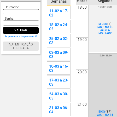
Horas
Segunda
Semanas
18:00
Utilizador
18:00-19:30
11-02 a 17-
02
Senha
MICRO
(T)
18-02 a 24-
LAG_1NOITE
02
VALIDAR
Aulas 6
MOH+ACP
Esqueceu-se da password?
25-02 a 02-
19:00
03
AUTENTICAÇÃO
FEDERADA
03-03 a 09-
19:30-23:30
03
10-03 a 16-
03
20:00
17-03 a 23-
03
24-03 a 30-
03
21:00
31-03 a 06-
04
BIOQ
(TP)
LAG_1NOITE