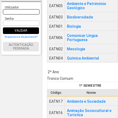
Ambiente e Património
EATN05
Utilizador
Geológico
EATN03
Biodiversidade
Senha
EATN01
Biologia
VALIDAR
Comunicar Língua
Esqueceu-se da password?
EATN06
Portuguesa
AUTENTICAÇÃO
FEDERADA
EATN02
Mesologia
EATN04
Química Ambiental
2º Ano
Tronco Comum
1º SEMESTRE
Código
Nome
EATN17
Ambiente e Sociedade
Animação Sociocultural e
EATN16
Turística