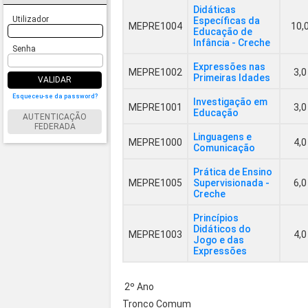
Didáticas
Utilizador
Específicas da
MEPRE1004
10,
Educação de
Infância - Creche
Senha
Expressões nas
MEPRE1002
3,0
Primeiras Idades
VALIDAR
Esqueceu-se da password?
Investigação em
MEPRE1001
3,0
Educação
AUTENTICAÇÃO
FEDERADA
Linguagens e
MEPRE1000
4,0
Comunicação
Prática de Ensino
MEPRE1005
Supervisionada -
6,0
Creche
Princípios
Didáticos do
MEPRE1003
4,0
Jogo e das
Expressões
2º Ano
Tronco Comum