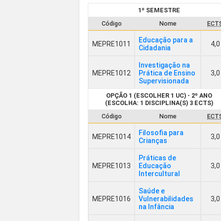
1º SEMESTRE
Código
Nome
ECT
Educação para a
MEPRE1011
4,0
Cidadania
Investigação na
MEPRE1012
Prática de Ensino
3,0
Supervisionada
OPÇÃO 1 (ESCOLHER 1 UC) - 2º ANO
(ESCOLHA: 1 DISCIPLINA(S) 3 ECTS)
Código
Nome
ECT
Filosofia para
MEPRE1014
3,0
Crianças
Práticas de
MEPRE1013
Educação
3,0
Intercultural
Saúde e
MEPRE1016
Vulnerabilidades
3,0
na Infância