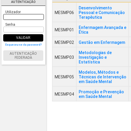
AUTENTICAÇÃO
Desenvolvimento
Utilizador
MESMP06
Pessoal e Comunicação
Terapêutica
Senha
Enfermagem Avançada e
MESMP01
Ética
VALIDAR
MESMP02
Gestão em Enfermagem
Esqueceu-se da password?
Metodologias de
AUTENTICAÇÃO
MESMP03
Investigação e
FEDERADA
Estatística
Modelos, Métodos e
MESMP05
Técnicas de Intervenção
em Saúde Mental
Promoção e Prevenção
MESMP04
em Saúde Mental