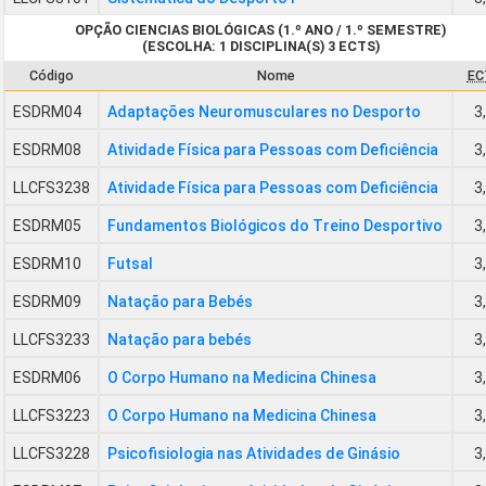
OPÇÃO CIENCIAS BIOLÓGICAS (1.º ANO / 1.º SEMESTRE)
(ESCOLHA: 1 DISCIPLINA(S) 3 ECTS)
Código
Nome
EC
ESDRM04
Adaptações Neuromusculares no Desporto
3
ESDRM08
Atividade Física para Pessoas com Deficiência
3
LLCFS3238
Atividade Física para Pessoas com Deficiência
3
ESDRM05
Fundamentos Biológicos do Treino Desportivo
3
ESDRM10
Futsal
3
ESDRM09
Natação para Bebés
3
LLCFS3233
Natação para bebés
3
ESDRM06
O Corpo Humano na Medicina Chinesa
3
LLCFS3223
O Corpo Humano na Medicina Chinesa
3
LLCFS3228
Psicofisiologia nas Atividades de Ginásio
3