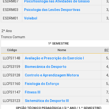
ESDRM07
Psicofisiologia nas Atividades de Ginásio
3
ESDRM03
Psicologia das Lesões Desportivas
3
ESDRM01
Voleibol
3
2º Ano
Tronco Comum
1º SEMESTRE
Código
Nome
EC
LLCFS1148
Avaliação e Prescrição do Exercício I
5
LLCFS3159
Biomecânica do Desporto
4
LLCFS3128
Controlo e Aprendizagem Motora
4
LLCFS1160
Fisiologia do Esforço
5
LLCFS1147
Fitness III
7
LLCFS3123
Sistemática do Desporto III
3
OPÇÃO TÉCNICO PEDAGÓGICA I (2.º ANO / 1.º SEMESTRE)