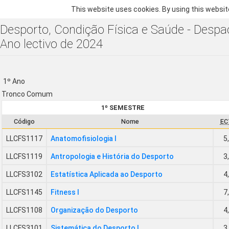
This website uses cookies. By using this websit
Desporto, Condição Física e Saúde - Despa
Ano lectivo de 2024
1º Ano
Tronco Comum
1º SEMESTRE
Código
Nome
EC
LLCFS1117
Anatomofisiologia I
5
LLCFS1119
Antropologia e História do Desporto
3
LLCFS3102
Estatística Aplicada ao Desporto
4
LLCFS1145
Fitness I
7
LLCFS1108
Organização do Desporto
4
LLCFS3101
Sistemática do Desporto I
3