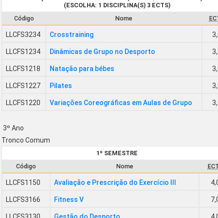
(ESCOLHA: 1 DISCIPLINA(S) 3 ECTS)
Código
Nome
EC
LLCFS3234
Crosstraining
3
LLCFS1234
Dinâmicas de Grupo no Desporto
3
LLCFS1218
Natação para bébes
3
LLCFS1227
Pilates
3
LLCFS1220
Variações Coreográficas em Aulas de Grupo
3
3º Ano
Tronco Comum
1º SEMESTRE
Código
Nome
EC
LLCFS1150
Avaliação e Prescrição do Exercício III
4,
LLCFS3166
Fitness V
7,
LLCFS3130
Gestão do Desporto
4,